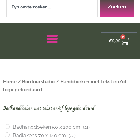
Zoeken
Zoeken
Winke
0
€
0,00
Home
/
Borduurstudio
/ Handdoeken met tekst en/of
logo geborduurd
Badhanddoeken met tekst en/of logo geborduurd
Badhanddoeken 50 x 100 cm
(21)
Badlakens 70 x 140 cm
(22)