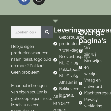
a
n
c
s
e
t
b
a
o
g
Leveringsvoorwa
Zoeken
Overige
o
r
k
a
Geborduurde
pagina's
m
producten: 2-
Heb je eigen
Wie
7 werkdagen
producten waar een
zijn wij
Brievenbuspakje
naam, tekst, logo o.i.d.
Nieuwtjes
NL: € 4,85
op moet? Dat kan!
en
Pakketpost
Geen probleem.
weetjes
NL: € 7,65
Vraag en
Afhalen in
Maar het inbrengen
antwoord
Bakkeveen
van eigen spullen is
Klachtenregel
is gratis.
Afhalen
geheel op eigen risico.
Privacy
kan 24/7
Mocht u na een
verklaring
zonder