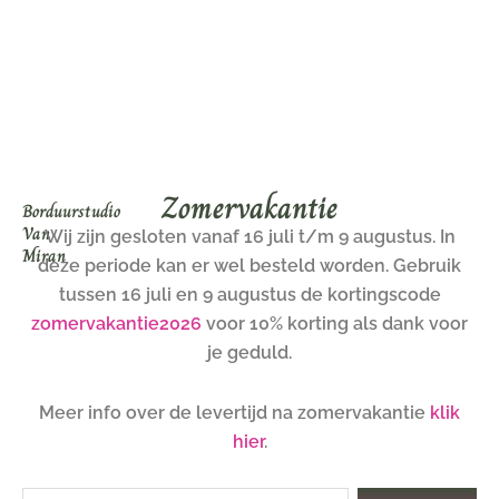
Ga
naar
de
inhoud
Zomervakantie
Borduurstudio
Van
Wij zijn gesloten vanaf 16 juli t/m 9 augustus. In
Miran
deze periode kan er wel besteld worden. Gebruik
tussen 16 juli en 9 augustus de kortingscode
zomervakantie2026
voor 10% korting als dank voor
je geduld.
Meer info over de levertijd na zomervakantie
klik
hier
.