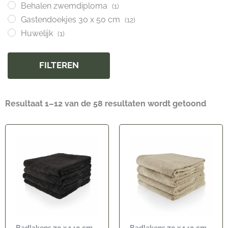
Behalen zwemdiploma
(1)
Gastendoekjes 30 x 50 cm
(12)
Huwelijk
(1)
FILTEREN
Resultaat 1–12 van de 58 resultaten wordt getoond
Badlakens 70 x 140 cm
Badlakens 70 x 140 cm