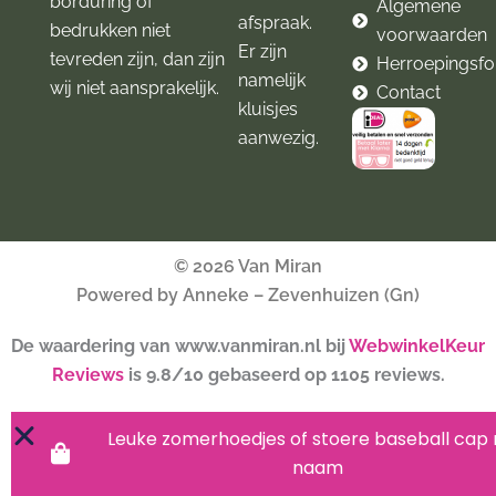
borduring of
Algemene
afspraak.
bedrukken niet
voorwaarden
Er zijn
tevreden zijn, dan zijn
Herroepingsfo
namelijk
wij niet aansprakelijk.
Contact
kluisjes
aanwezig.
© 2026 Van Miran
Powered by Anneke – Zevenhuizen (Gn)
De waardering van www.vanmiran.nl bij
WebwinkelKeur
Reviews
is 9.8/10 gebaseerd op 1105 reviews.
Leuke zomerhoedjes of stoere baseball cap
naam