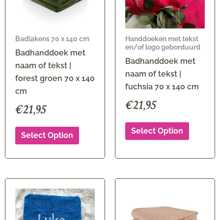
Badlakens 70 x 140 cm
Handdoeken met tekst
en/of logo geborduurd
Badhanddoek met
Badhanddoek met
naam of tekst |
naam of tekst |
forest groen 70 x 140
fuchsia 70 x 140 cm
cm
€
21,95
€
21,95
Select Option
Select Option