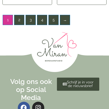
1
2
3
4
5
→
Volg ons ook
Schrijf je in voor
de nieuwsbrief
op Social
Media
F
I