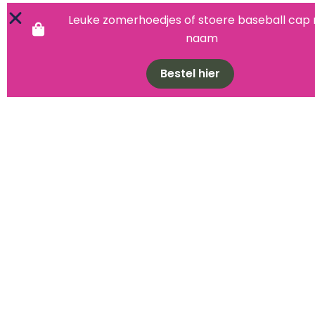
Leuke zomerhoedjes of stoere baseball cap
naam
Bestel hier