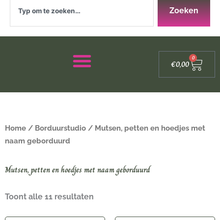
Zoeken
Zoeken
Winke
0
€
0,00
Home
/
Borduurstudio
/ Mutsen, petten en hoedjes met
naam geborduurd
Mutsen, petten en hoedjes met naam geborduurd
Toont alle 11 resultaten