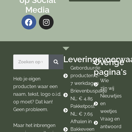
op Social
Media
F
I
a
n
c
s
e
t
b
a
o
g
Leveringsvoorwa
Zoeken
Overige
o
r
k
a
Geborduurde
pagina's
m
producten: 2-
Heb je eigen
Wie
7 werkdagen
producten waar een
zijn wij
Brievenbuspakje
naam, tekst, logo o.i.d.
Nieuwtjes
NL: € 4,85
op moet? Dat kan!
en
Pakketpost
Geen probleem.
weetjes
NL: € 7,65
Vraag en
Afhalen in
Maar het inbrengen
antwoord
Bakkeveen