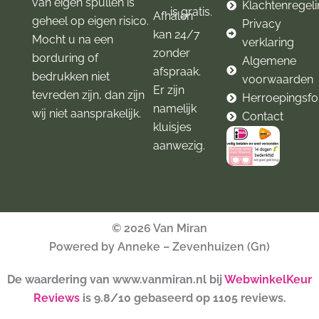
van eigen spullen is
Klachtenregel
is gratis.
Afhalen
geheel op eigen risico.
Privacy
kan 24/7
Mocht u na een
verklaring
zonder
borduring of
Algemene
afspraak.
bedrukken niet
voorwaarden
Er zijn
tevreden zijn, dan zijn
Herroepingsfo
namelijk
wij niet aansprakelijk.
Contact
kluisjes
aanwezig.
© 2026 Van Miran
Powered by Anneke – Zevenhuizen (Gn)
De waardering van www.vanmiran.nl bij
WebwinkelKeur
Reviews
is 9.8/10 gebaseerd op 1105 reviews.