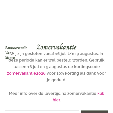
Ga
naar
de
inhoud
Zomervakantie
Borduurstudio
Van
Wij zijn gesloten vanaf 16 juli t/m 9 augustus. In
Miran
deze periode kan er wel besteld worden. Gebruik
tussen 16 juli en 9 augustus de kortingscode
zomervakantie2026
voor 10% korting als dank voor
je geduld.
Meer info over de levertijd na zomervakantie
klik
hier
.