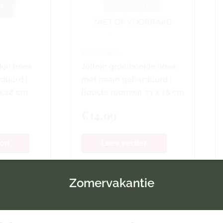
NIET OP VOORRAAD
Accessoires
ekje hoes
Jollein groeiboekje hoes
duurd |
met naam geborduurd |
 x 18 cm
Boucle roomwit 23 x 18 cm
€
14,99
ion
Lees verder
Zomervakantie