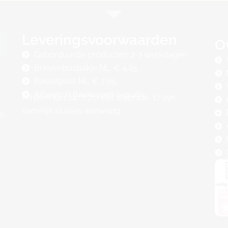
Leveringsvoorwaarden
O
Geborduurde producten: 2-7 werkdagen
Brievenbuspakje NL: € 4,85
,
Pakketpost NL: € 7,65
Afhalen in Bakkeveen is gratis.
Afhalen kan 24/7 zonder afspraak. Er zijn
namelijk kluisjes aanwezig.
el