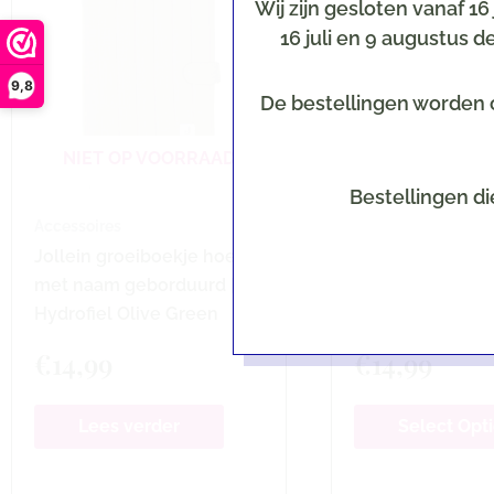
Wij zijn gesloten vanaf 1
16 juli en 9 augustus 
9,8
De bestellingen worden o
NIET OP VOORRAAD
Bestellingen di
Accessoires
Accessoires
Jollein groeiboekje hoes
Jollein groeibo
met naam geborduurd |
met naam gebor
Hydrofiel Olive Green
Hydrofiel Sea G
€
14,99
€
14,99
Lees verder
Select Opt