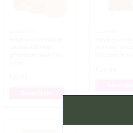
Borduurstudio
Accessoires
Beagles Navarra Teddy
Jollein groeibo
toilettas met naam
met naam gebor
geborduurd | etui in het
Boucle bruin 23
crème
€
14,99
€
9,95
Select Opt
Select Option