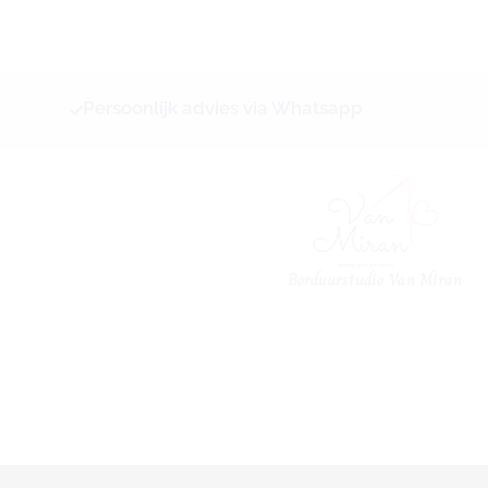
Ga
naar
de
inhoud
Persoonlijk advies via Whatsapp
Borduurstudio Van Miran