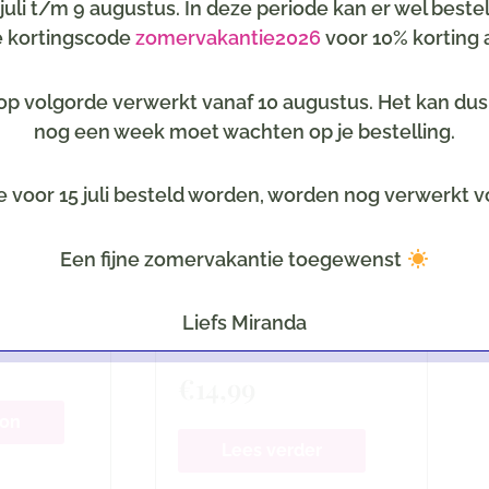
6 juli t/m 9 augustus. In deze periode kan er wel best
de kortingscode
zomervakantie2026
voor 10% korting a
p volgorde verwerkt vanaf 10 augustus. Het kan dus z
nog een week moet wachten op je bestelling.
NIET OP VOORRAAD
e voor 15 juli besteld worden, worden nog verwerkt v
Accessoires
ekje hoes
Jollein groeiboekje hoes
Een fijne zomervakantie toegewenst
duurd |
met naam geborduurd |
reen
linnen-look twill 23 x 17
Liefs Miranda
cm
€
14,99
ion
Lees verder