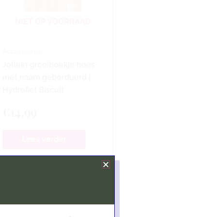
NIET OP VOORRAAD
Accessoires
Jollein groeiboekje hoes
met naam geborduurd |
Hydrofiel Biscuit
€
14,99
Lees verder