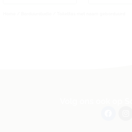
Home
/
Borduurstudio
/ Toilettas met naam geborduurd
Volg ons ook op S
F
I
a
n
c
s
e
t