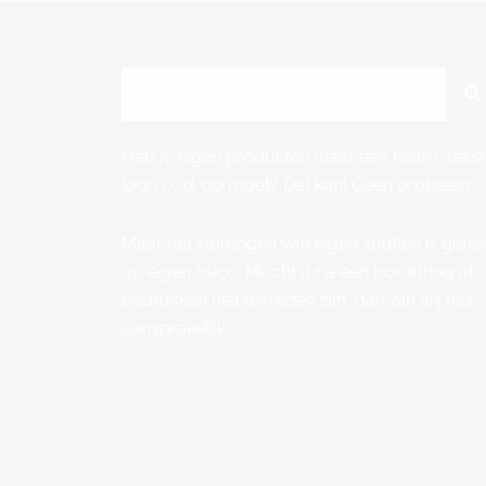
b
a
o
g
o
r
Zoeken
k
a
m
Heb je eigen producten waar een naam, tekst
logo o.i.d. op moet? Dat kan! Geen probleem.
Maar het inbrengen van eigen spullen is gehe
op eigen risico. Mocht u na een borduring of
bedrukken niet tevreden zijn, dan zijn wij niet
aansprakelijk.