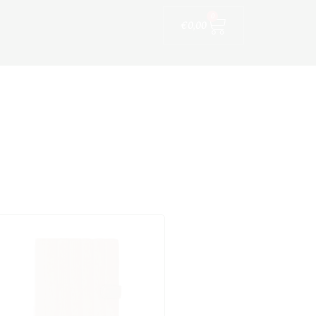
Winkelwagen
ijfskleding
0
€
0,00