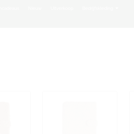
op Borduurstudio
Open Bedr
mcadeaus
Nieuw
Uitverkoop
Bedrijfskleding