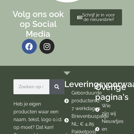
Volg ons ook
Schrijf je in voor
de nieuwsbrief
op Social
Media
F
I
a
n
c
s
e
t
b
a
o
g
Leveringsvoorwa
Zoeken
Overige
o
r
k
a
Geborduurde
pagina's
m
producten: 2-
Heb je eigen
Wie
7 werkdagen
producten waar een
zijn wij
Brievenbuspakje
naam, tekst, logo o.i.d.
Nieuwtjes
NL: € 4,85
op moet? Dat kan!
en
Pakketpost