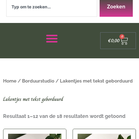
Zoeken
Zoeken
Winke
0
€
0,00
Home
/
Borduurstudio
/ Lakentjes met tekst geborduurd
Lakentjes met tekst geborduurd
Resultaat 1–12 van de 18 resultaten wordt getoond