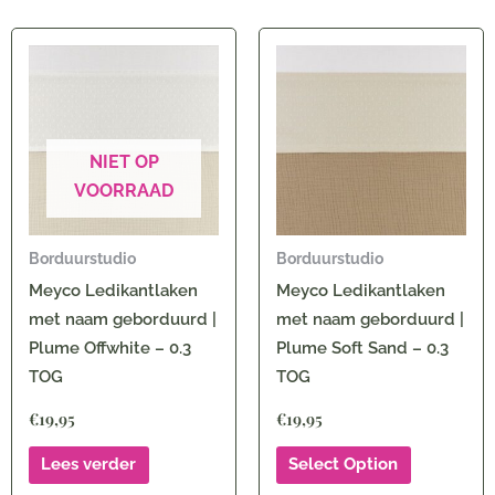
NIET OP
VOORRAAD
Borduurstudio
Borduurstudio
Meyco Ledikantlaken
Meyco Ledikantlaken
met naam geborduurd |
met naam geborduurd |
Plume Offwhite – 0.3
Plume Soft Sand – 0.3
TOG
TOG
€
19,95
€
19,95
Lees verder
Select Option