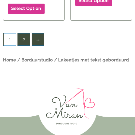
Select Option
Select Option
1
2
→
Home
/
Borduurstudio
/ Lakentjes met tekst geborduurd