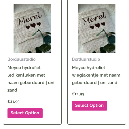
Borduurstudio
Borduurstudio
Meyco hydrofiel
Meyco hydrofiel
ledikantlaken met
wieglakentje met naam
naam geborduurd | uni
geborduurd | uni zand
zand
€
12,95
€
21,95
Select Option
Select Option