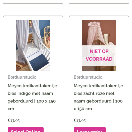
NIET OP
VOORRAAD
Borduurstudio
Borduurstudio
Meyco ledikantlakentje
Meyco ledikantlakentje
bies indigo met naam
bies zacht roze met
geborduurd | 100 x 150
naam geborduurd | 100
cm
x 150 cm
€
13,95
€
13,95