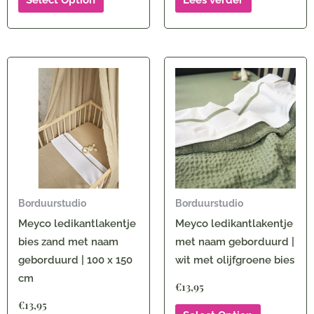
Select Option
Lees verder
Borduurstudio
Borduurstudio
Meyco ledikantlakentje
Meyco ledikantlakentje
bies zand met naam
met naam geborduurd |
geborduurd | 100 x 150
wit met olijfgroene bies
cm
€
13,95
€
13,95