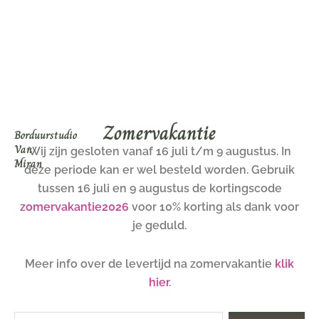
Ga
naar
de
inhoud
Zomervakantie
Borduurstudio
Van
Wij zijn gesloten vanaf 16 juli t/m 9 augustus. In
Miran
deze periode kan er wel besteld worden. Gebruik
tussen 16 juli en 9 augustus de kortingscode
zomervakantie2026
voor 10% korting als dank voor
je geduld.
Meer info over de levertijd na zomervakantie
klik
hier
.