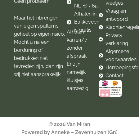
Geen probleem.
weetjes
NL: € 7,65
Vraag en
Afhalen in
Maar het inbrengen
antwoord
Bakkeveen
van eigen spullen is
Klachtenregel
is gratis.
Afhalen
geheel op eigen risico.
Privacy
kan 24/7
Mocht u na een
verklaring
zonder
borduring of
Algemene
afspraak.
bedrukken niet
voorwaarden
Er zijn
tevreden zijn, dan zijn
Herroepingsfo
namelijk
wij niet aansprakelijk.
Contact
kluisjes
aanwezig.
© 2026 Van Miran
Powered by Anneke – Zevenhuizen (Gn)