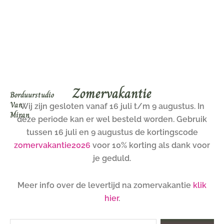
Ga
naar
de
inhoud
Zomervakantie
Borduurstudio
Van
Wij zijn gesloten vanaf 16 juli t/m 9 augustus. In
Miran
deze periode kan er wel besteld worden. Gebruik
tussen 16 juli en 9 augustus de kortingscode
zomervakantie2026
voor 10% korting als dank voor
je geduld.
Meer info over de levertijd na zomervakantie
klik
hier
.