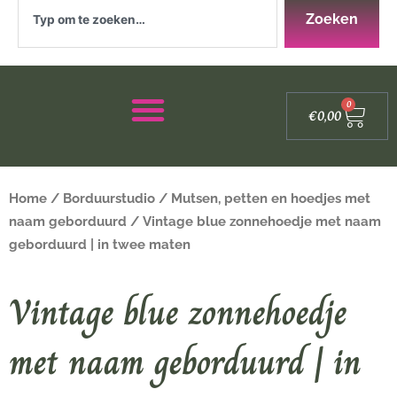
Zoeken
Zoeken
Winke
0
€
0,00
Home
/
Borduurstudio
/
Mutsen, petten en hoedjes met
naam geborduurd
/ Vintage blue zonnehoedje met naam
geborduurd | in twee maten
Vintage blue zonnehoedje
met naam geborduurd | in