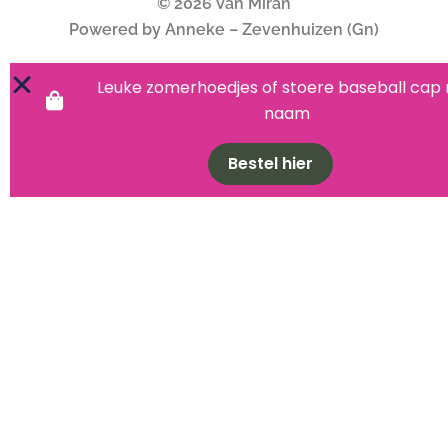
© 2026 Van Miran
Powered by Anneke – Zevenhuizen (Gn)
Leuke zomerhoedjes of stoere baseball cap
naam
Bestel hier