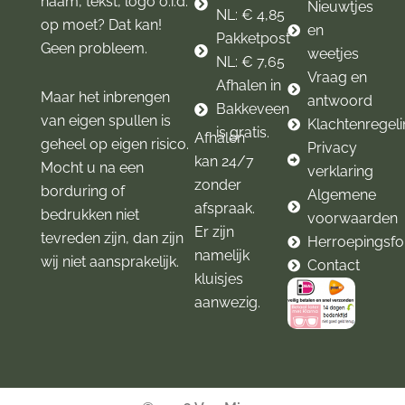
naam, tekst, logo o.i.d.
Nieuwtjes
NL: € 4,85
op moet? Dat kan!
en
Pakketpost
Geen probleem.
weetjes
NL: € 7,65
Vraag en
Afhalen in
Maar het inbrengen
antwoord
Bakkeveen
van eigen spullen is
Klachtenregel
is gratis.
Afhalen
geheel op eigen risico.
Privacy
kan 24/7
Mocht u na een
verklaring
zonder
borduring of
Algemene
afspraak.
bedrukken niet
voorwaarden
Er zijn
tevreden zijn, dan zijn
Herroepingsfo
namelijk
wij niet aansprakelijk.
Contact
kluisjes
aanwezig.