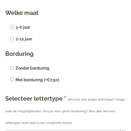
Vintage
Welke maat
blue
zonnehoedje
3-6 jaar
met
7-12 jaar
naam
geborduurd
Borduring
|
in
Zonder borduring
twee
maten
Met borduring
[+€7,50]
aantal
Selecteer lettertype
*
Wens je een ander lettertype? Vraag
naar de mogelijkheden. Kies je voor geen borduring? Kies dan wel een
lettertype want dat is een verplichte keuze