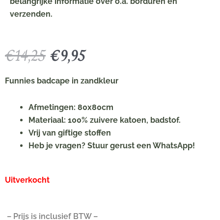
belangrijke informatie over o.a. borduren en
verzenden.
Oorspronkelijke
Huidige
€
14,25
€
9,95
prijs
prijs
was:
is:
Funnies badcape in zandkleur
€14,25.
€9,95.
Afmetingen: 80x80cm
Materiaal: 100% zuivere katoen, badstof.
Vrij van giftige stoffen
Heb je vragen? Stuur gerust een WhatsApp!
Uitverkocht
– Prijs is inclusief BTW –