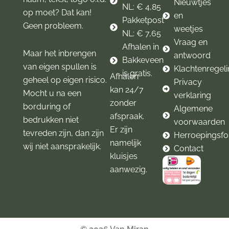
Nieuwtjes
NL: € 4,85
op moet? Dat kan!
en
Pakketpost
Geen probleem.
weetjes
NL: € 7,65
Vraag en
Afhalen in
Maar het inbrengen
antwoord
Bakkeveen
van eigen spullen is
Klachtenregel
is gratis.
Afhalen
geheel op eigen risico.
Privacy
kan 24/7
Mocht u na een
verklaring
zonder
borduring of
Algemene
afspraak.
bedrukken niet
voorwaarden
Er zijn
tevreden zijn, dan zijn
Herroepingsfo
namelijk
wij niet aansprakelijk.
Contact
kluisjes
aanwezig.