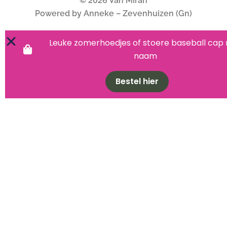
© 2026 Van Miran
Powered by Anneke – Zevenhuizen (Gn)
Leuke zomerhoedjes of stoere baseball cap
naam
Bestel hier