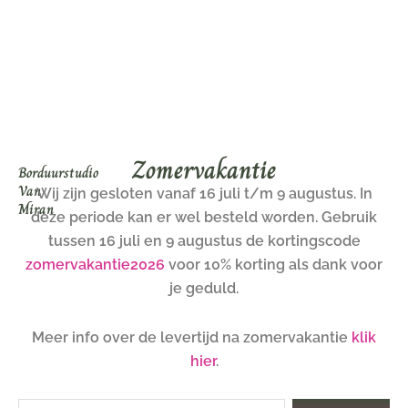
Ga
naar
de
inhoud
Zomervakantie
Borduurstudio
Van
Wij zijn gesloten vanaf 16 juli t/m 9 augustus. In
Miran
deze periode kan er wel besteld worden. Gebruik
tussen 16 juli en 9 augustus de kortingscode
zomervakantie2026
voor 10% korting als dank voor
je geduld.
Meer info over de levertijd na zomervakantie
klik
hier
.