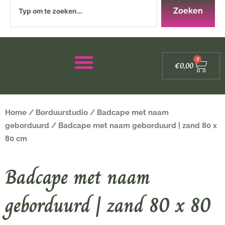
Zoeken
Zoeken
Winke
0
€
0,00
Home
/
Borduurstudio
/
Badcape met naam
geborduurd
/ Badcape met naam geborduurd | zand 80 x
80 cm
Badcape met naam
geborduurd | zand 80 x 80