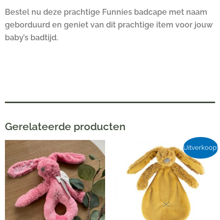
Bestel nu deze prachtige Funnies badcape met naam
geborduurd en geniet van dit prachtige item voor jouw
baby’s badtijd.
Gerelateerde producten
Oorspronkelijke
Huidige
Uitverkoop!
prijs
prijs
was:
is:
€11,99.
€9,99.