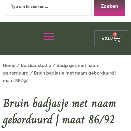
Zoeken
Zoeken
Winke
0
€
0,00
Home
/
Borduurstudio
/
Badjasjes met naam
geborduurd
/ Bruin badjasje met naam geborduurd |
maat 86/92
Bruin badjasje met naam
geborduurd | maat 86/92