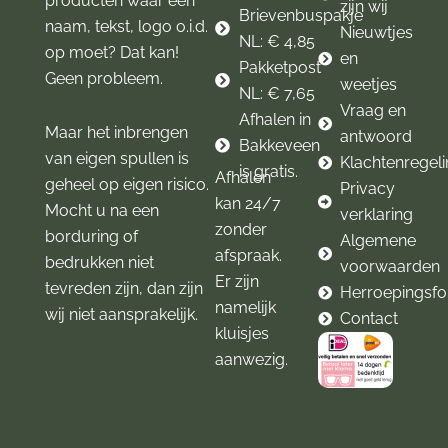
producten waar een
zijn wij
Brievenbuspakje
naam, tekst, logo o.i.d.
Nieuwtjes
NL: € 4,85
op moet? Dat kan!
en
Pakketpost
Geen probleem.
weetjes
NL: € 7,65
Vraag en
Afhalen in
Maar het inbrengen
antwoord
Bakkeveen
van eigen spullen is
Klachtenregel
is gratis.
Afhalen
geheel op eigen risico.
Privacy
kan 24/7
Mocht u na een
verklaring
zonder
borduring of
Algemene
afspraak.
bedrukken niet
voorwaarden
Er zijn
tevreden zijn, dan zijn
Herroepingsfo
namelijk
wij niet aansprakelijk.
Contact
kluisjes
aanwezig.