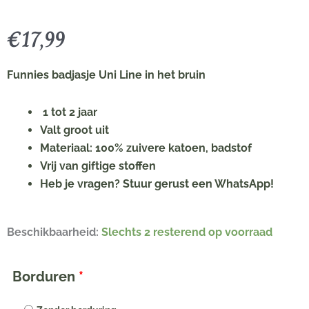
€
17,99
Funnies badjasje Uni Line in het bruin
1 tot 2 jaar
Valt groot uit
Materiaal: 100% zuivere katoen, badstof
Vrij van giftige stoffen
Heb je vragen? Stuur gerust een WhatsApp!
Bruin
Beschikbaarheid:
Slechts 2 resterend op voorraad
badjasje
met
Borduren
*
naam
geborduurd