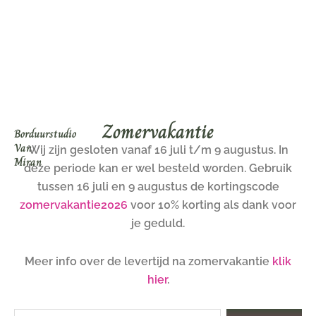
Ga
naar
de
inhoud
Zomervakantie
Borduurstudio
Van
Wij zijn gesloten vanaf 16 juli t/m 9 augustus. In
Miran
deze periode kan er wel besteld worden. Gebruik
tussen 16 juli en 9 augustus de kortingscode
zomervakantie2026
voor 10% korting als dank voor
je geduld.
Meer info over de levertijd na zomervakantie
klik
hier
.