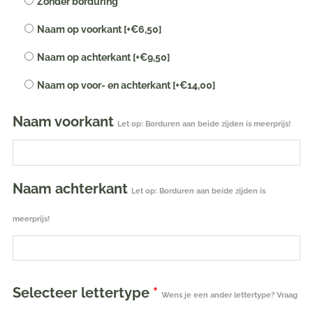
Zonder borduring
|
Naam op voorkant
[+€6,50]
maat
86/92
Naam op achterkant
[+€9,50]
aantal
Naam op voor- en achterkant
[+€14,00]
Naam voorkant
Let op: Borduren aan beide zijden is meerprijs!
Naam achterkant
Let op: Borduren aan beide zijden is
meerprijs!
Selecteer lettertype
*
Wens je een ander lettertype? Vraag