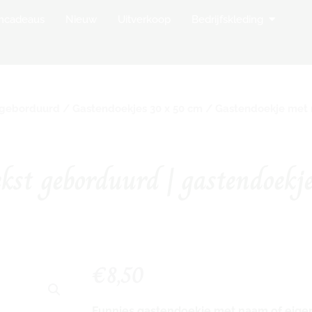
op Borduurstudio
Open Bedr
mcadeaus
Nieuw
Uitverkoop
Bedrijfskleding
 geborduurd
/
Gastendoekjes 30 x 50 cm
/ Gastendoekje met 
st geborduurd | gastendoekje 
€
8,50
Funnies gastendoekje met naam of eigen 