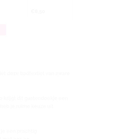
€
8,50
n
Met deze badtextiel van zware
 krijgt dit gastendoekje een
heb je ruime keuze uit
 je een prachtig