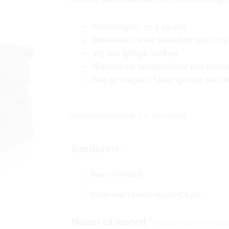
Afmetingen: 30 x 50 cm
Materiaal: zware kwaliteit 100% zu
Vrij van giftige stoffen
Wassen op temperatuur van maxim
Heb je vragen? Stuur gerust een 
Gastendoekje
Beschikbaarheid:
Op voorraad
met
naam
Borduren
*
of
tekst
Naam of woord
geborduurd
|
Optie voor tweede regel
[+€8,00]
gastendoekje
Naam of woord
*
in
Bij lange namen of 2 namen