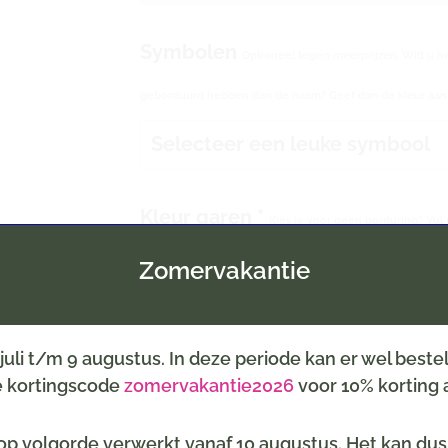
Symbolen
Optioneel tegen meerprijzen. Wilt u h
geborduurd hebben dan de naam? Geef dan de kleur aan b
Selecteer een leuke symbool
Kleur garen
*
Kies je voor geen borduring? Vul 
verplichte keuze.
Zomervakantie
6 juli t/m 9 augustus. In deze periode kan er wel best
de kortingscode
zomervakantie2026
voor 10% korting a
p volgorde verwerkt vanaf 10 augustus. Het kan dus z