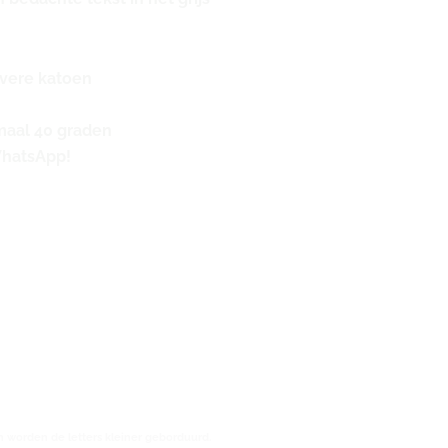
ivere katoen
aal 40 graden
WhatsApp!
 worden de letters kleiner geborduurd.