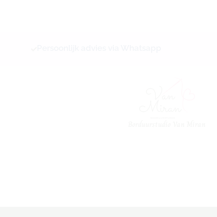
Ga
naar
de
inhoud
Persoonlijk advies via Whatsapp
Borduurstudio Van Miran