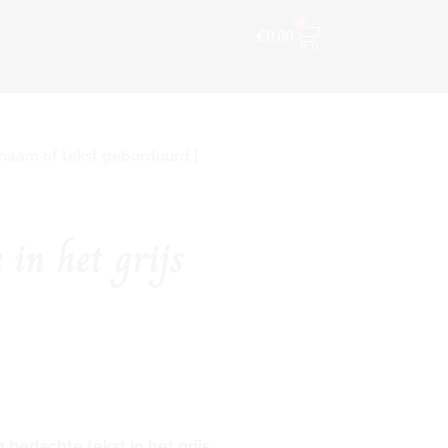
Winkelwagen
ijfskleding
0
€
0,00
naam of tekst geborduurd |
in het grijs
bedachte tekst in het grijs