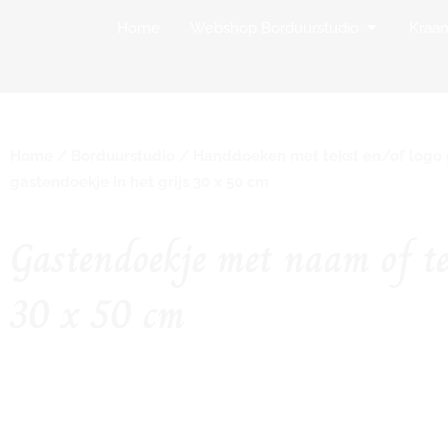
Open Websh
Home
Webshop Borduurstudio
Kraa
Home
/
Borduurstudio
/
Handdoeken met tekst en/of logo
gastendoekje in het grijs 30 x 50 cm
Gastendoekje met naam of tek
30 x 50 cm