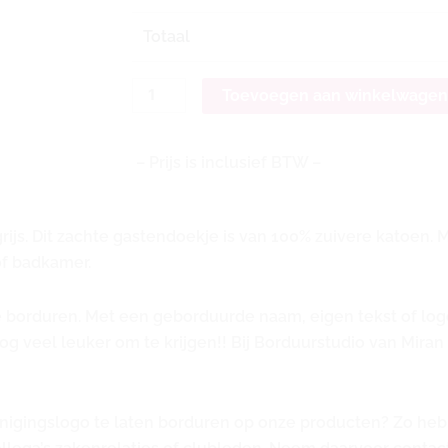
Totaal
Toevoegen aan winkelwage
– Prijs is inclusief BTW –
ijs. Dit zachte gastendoekje is van 100% zuivere katoen. 
of badkamer.
e borduren. M
et een geborduurde naam, eigen tekst of logo
g veel leuker om te krijgen!! Bij Borduurstudio van Miran 
renigingslogo te laten borduren op onze producten? Zo heb