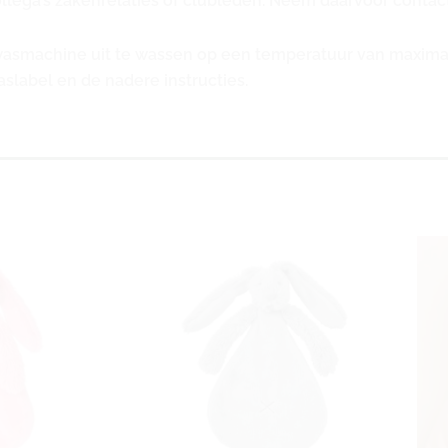
lega’s zakenrelaties of clubleden. Neem daarvoor contac
wasmachine uit te wassen op een temperatuur van maxima
slabel en de nadere instructies.