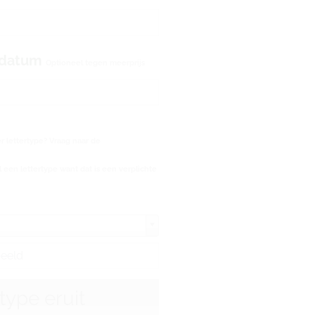
edatum
Optioneel tegen meerprijs
 lettertype? Vraag naar de
 een lettertype want dat is een verplichte
rtype eruit