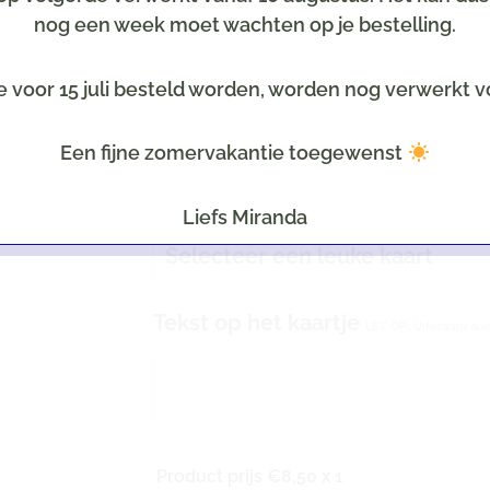
nog een week moet wachten op je bestelling.
e voor 15 juli besteld worden, worden nog verwerkt v
Inpakservice
(selecteer een thema, b.v. geboort
Een fijne zomervakantie toegewenst
Kaartje
Optioneel tegen meerprijs
Liefs Miranda
Selecteer een leuke kaart
Tekst op het kaartje
LET OP: Uiteraard all
Product prijs €
8,50
x 1