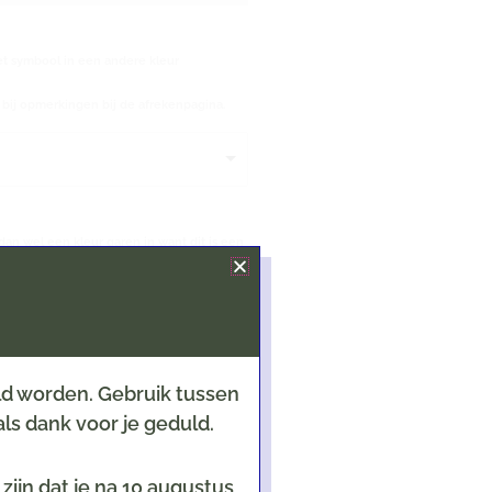
et symbool in een andere kleur
ij opmerkingen bij de afrekenpagina.
dan wel een kleur garen in want dit is een
eld worden. Gebruik tussen
ls dank voor je geduld.
ijn dat je na 10 augustus