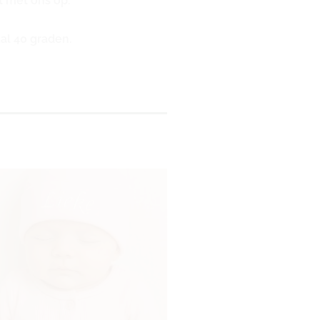
t met ons op.
al 40 graden.