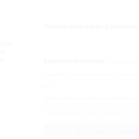
het
grijs
30
Tweede regel tekst of geboort
x
50
rtype
cm
eem
aantal
n.
Selecteer lettertype
*
Wens je een ander
mogelijkheden. Kies je voor geen borduring? Kies dan wel
keuze
Selecteer lettertype (geduld met laden lettertype)
Zo ziet dit lette