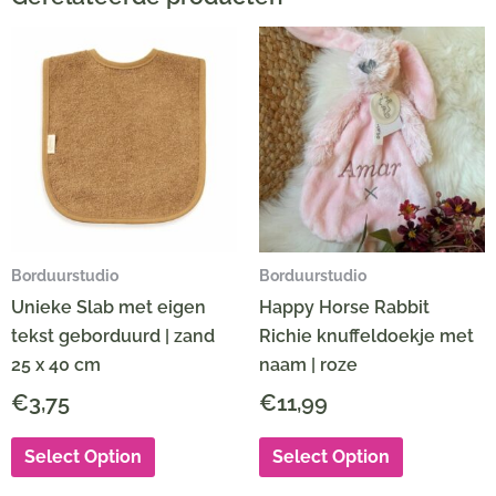
Borduurstudio
Borduurstudio
Unieke Slab met eigen
Happy Horse Rabbit
tekst geborduurd | zand
Richie knuffeldoekje met
25 x 40 cm
naam | roze
€
3,75
€
11,99
Select Option
Select Option