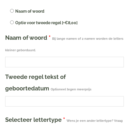
of
tekst
Naam of woord
geborduurd
Optie voor tweede regel
[+€8,00]
|
gastendoekje
Naam of woord
*
in
Bij lange namen of 2 namen worden de letters
het
kleiner geborduurd.
paars
30
x
50
Tweede regel tekst of
cm
geboortedatum
Optioneel tegen meerprijs
aantal
Selecteer lettertype
*
Wens je een ander lettertype? Vraag