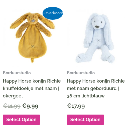
Oorspronkelijke
Huidige
Uitverkoop!
prijs
prijs
was:
is:
€11,99.
€9,99.
Borduurstudio
Borduurstudio
Happy Horse konijn Richie
Happy Horse konijn Richie
knuffeldoekje met naam |
met naam geborduurd |
okergeel
38 cm lichtblauw
€
11,99
€
9,99
€
17,99
Select Option
Select Option