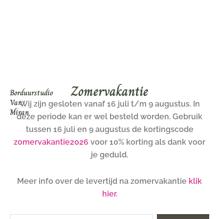
Ga
naar
de
inhoud
Zomervakantie
Borduurstudio
Van
Wij zijn gesloten vanaf 16 juli t/m 9 augustus. In
Miran
deze periode kan er wel besteld worden. Gebruik
tussen 16 juli en 9 augustus de kortingscode
zomervakantie2026
voor 10% korting als dank voor
je geduld.
Meer info over de levertijd na zomervakantie
klik
hier
.