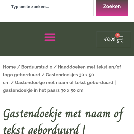
Zoeken
Zoeken
Winke
0
€
0,00
Home
/
Borduurstudio
/
Handdoeken met tekst en/of
logo geborduurd
/
Gastendoekjes 30 x 50
cm
/ Gastendoekje met naam of tekst geborduurd |
gastendoekje in het paars 30 x 50 cm
Gastendoekje met naam of
tekst geborduurd |