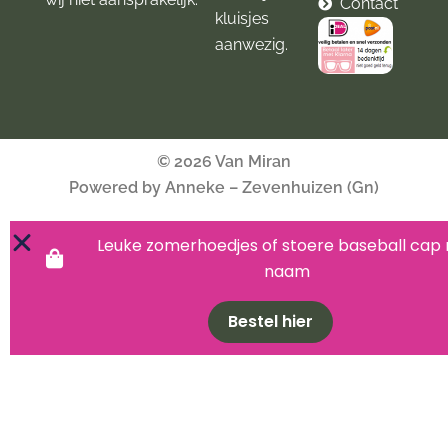
Contact
kluisjes
aanwezig.
© 2026 Van Miran
Powered by Anneke – Zevenhuizen (Gn)
Leuke zomerhoedjes of stoere baseball cap
naam
Bestel hier