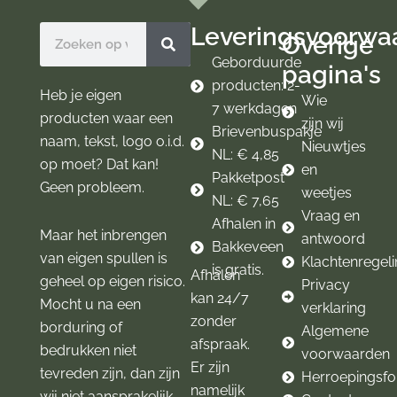
b
a
o
g
Leveringsvoorwa
Zoeken
Overige
o
r
k
a
Geborduurde
pagina's
m
producten: 2-
Heb je eigen
Wie
7 werkdagen
producten waar een
zijn wij
Brievenbuspakje
naam, tekst, logo o.i.d.
Nieuwtjes
NL: € 4,85
op moet? Dat kan!
en
Pakketpost
Geen probleem.
weetjes
NL: € 7,65
Vraag en
Afhalen in
Maar het inbrengen
antwoord
Bakkeveen
van eigen spullen is
Klachtenregel
is gratis.
Afhalen
geheel op eigen risico.
Privacy
kan 24/7
Mocht u na een
verklaring
zonder
borduring of
Algemene
afspraak.
bedrukken niet
voorwaarden
Er zijn
tevreden zijn, dan zijn
Herroepingsfo
namelijk
wij niet aansprakelijk.