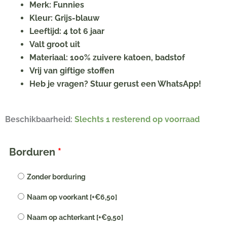
Merk: Funnies
Kleur: Grijs-blauw
Leeftijd: 4 tot 6 jaar
Valt groot uit
Materiaal: 100% zuivere katoen, badstof
Vrij van giftige stoffen
Heb je vragen? Stuur gerust een WhatsApp!
Grijs-
Beschikbaarheid:
Slechts 1 resterend op voorraad
blauw
kinderbadjas
Borduren
*
met
naam
Zonder borduring
geborduurd
Naam op voorkant
[+€6,50]
|
leeftijd
Naam op achterkant
[+€9,50]
4