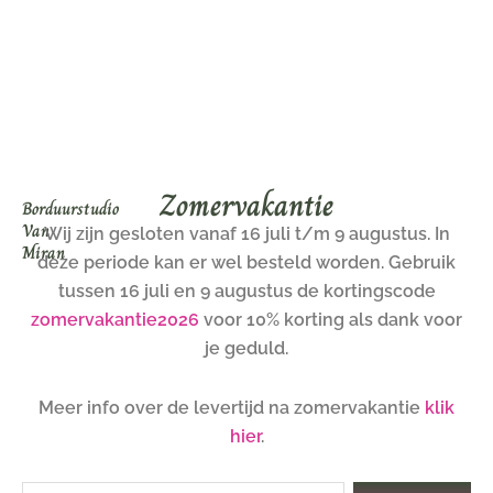
Ga
naar
de
inhoud
Zomervakantie
Borduurstudio
Van
Wij zijn gesloten vanaf 16 juli t/m 9 augustus. In
Miran
deze periode kan er wel besteld worden. Gebruik
tussen 16 juli en 9 augustus de kortingscode
zomervakantie2026
voor 10% korting als dank voor
je geduld.
Meer info over de levertijd na zomervakantie
klik
hier
.