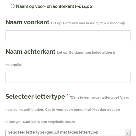
tot
Naam op voor- en achterkant
[+€14,00]
6
Naam voorkant
jaar
Let op: Borduren aan beide zijden is meerprijs!
aantal
Naam achterkant
Let op: Borduren aan beide zijden is
meerprijs!
Selecteer lettertype
*
Wens je een ander lettertype? Vraag
naar de mogelijkheden. Kies je voor geen borduring? Kies dan wel een
lettertype want dat is een verplichte keuze
Selecteer lettertype (geduld met laden lettertype)