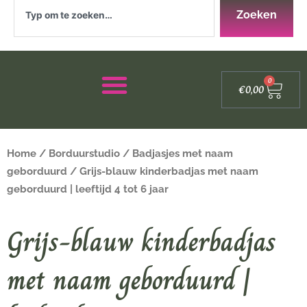
Zoeken
Zoeken
Winke
0
€
0,00
Home
/
Borduurstudio
/
Badjasjes met naam
geborduurd
/ Grijs-blauw kinderbadjas met naam
geborduurd | leeftijd 4 tot 6 jaar
Grijs-blauw kinderbadjas
met naam geborduurd |