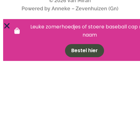
© 2026 Van Miran
Powered by Anneke – Zevenhuizen (Gn)
Leuke zomerhoedjes of stoere baseball cap
naam
Bestel hier