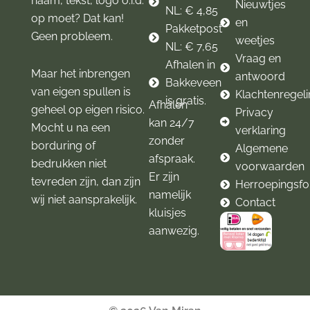
naam, tekst, logo o.i.d.
Nieuwtjes
NL: € 4,85
op moet? Dat kan!
en
Pakketpost
Geen probleem.
weetjes
NL: € 7,65
Vraag en
Afhalen in
Maar het inbrengen
antwoord
Bakkeveen
van eigen spullen is
Klachtenregel
is gratis.
Afhalen
geheel op eigen risico.
Privacy
kan 24/7
Mocht u na een
verklaring
zonder
borduring of
Algemene
afspraak.
bedrukken niet
voorwaarden
Er zijn
tevreden zijn, dan zijn
Herroepingsfo
namelijk
wij niet aansprakelijk.
Contact
kluisjes
aanwezig.