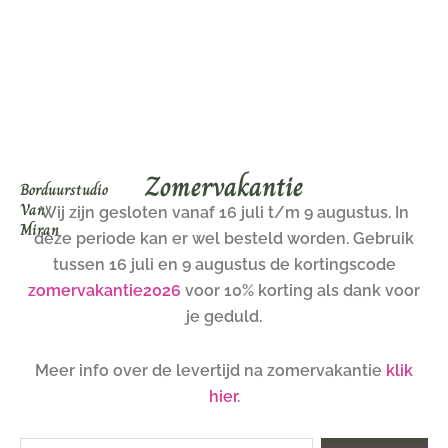
Ga
naar
de
inhoud
Zomervakantie
Borduurstudio
Van
Wij zijn gesloten vanaf 16 juli t/m 9 augustus. In
Miran
deze periode kan er wel besteld worden. Gebruik
tussen 16 juli en 9 augustus de kortingscode
zomervakantie2026
voor 10% korting als dank voor
je geduld.
Meer info over de levertijd na zomervakantie
klik
hier
.