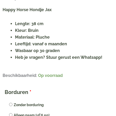
Happy Horse Hondje Jax
Lengte: 38 cm
Kleur: Bruin
Materiaal: Pluche
Leeftijd: vanaf 0 maanden
Wasbaar op 30 graden
Heb je vragen? Stuur gerust een Whatsapp!
Happy
Beschikbaarheid:
Op voorraad
Horse
Hondje
Borduren
*
Jax
met
Zonder borduring
naam
Alleen naam
[+€6,50]
geborduurd