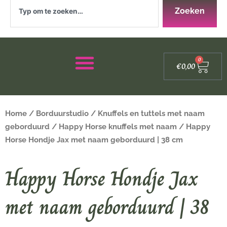
Zoeken
Zoeken
Winke
0
€
0,00
Home
/
Borduurstudio
/
Knuffels en tuttels met naam
geborduurd
/
Happy Horse knuffels met naam
/ Happy
Horse Hondje Jax met naam geborduurd | 38 cm
Happy Horse Hondje Jax
met naam geborduurd | 38