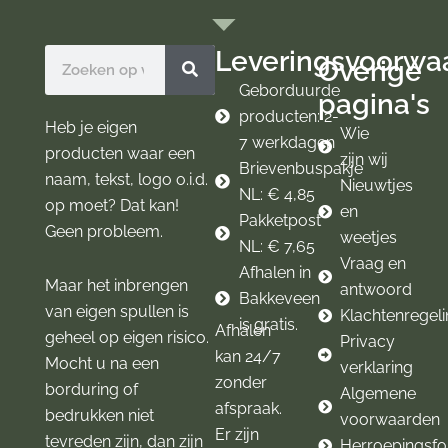
b
a
o
g
Leveringsvoorwa
Zoeken
Overige
o
r
k
a
Geborduurde
pagina's
m
producten: 2-
Heb je eigen
Wie
7 werkdagen
producten waar een
zijn wij
Brievenbuspakje
naam, tekst, logo o.i.d.
Nieuwtjes
NL: € 4,85
op moet? Dat kan!
en
Pakketpost
Geen probleem.
weetjes
NL: € 7,65
Vraag en
Afhalen in
Maar het inbrengen
antwoord
Bakkeveen
van eigen spullen is
Klachtenregel
is gratis.
Afhalen
geheel op eigen risico.
Privacy
kan 24/7
Mocht u na een
verklaring
zonder
borduring of
Algemene
afspraak.
bedrukken niet
voorwaarden
Er zijn
tevreden zijn, dan zijn
Herroepingsfo