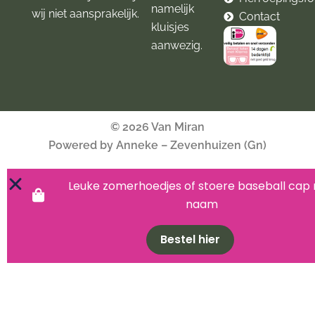
namelijk
wij niet aansprakelijk.
Contact
kluisjes
aanwezig.
© 2026 Van Miran
Powered by Anneke – Zevenhuizen (Gn)
Leuke zomerhoedjes of stoere baseball cap
naam
Bestel hier