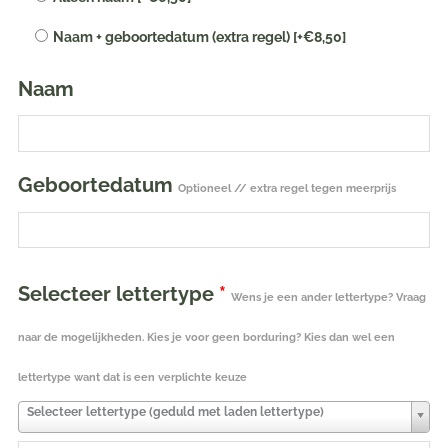
|
Naam + geboortedatum (extra regel)
[+€8,50]
38
cm
Naam
aantal
Geboortedatum
Optioneel // extra regel tegen meerprijs
Selecteer lettertype
*
Wens je een ander lettertype? Vraag
naar de mogelijkheden. Kies je voor geen borduring? Kies dan wel een
lettertype want dat is een verplichte keuze
Selecteer lettertype (geduld met laden lettertype)