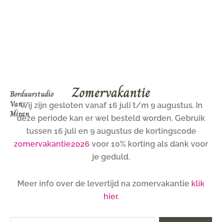
Ga
naar
de
inhoud
Zomervakantie
Borduurstudio
Van
Wij zijn gesloten vanaf 16 juli t/m 9 augustus. In
Miran
deze periode kan er wel besteld worden. Gebruik
tussen 16 juli en 9 augustus de kortingscode
zomervakantie2026
voor 10% korting als dank voor
je geduld.
Meer info over de levertijd na zomervakantie
klik
hier
.