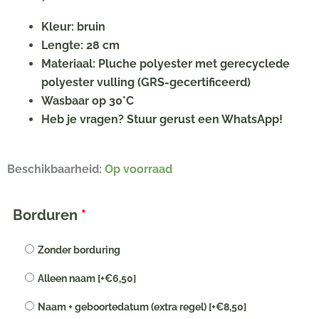
Kleur: bruin
Lengte: 28 cm
Materiaal: Pluche polyester met gerecyclede
polyester vulling (GRS-gecertificeerd)
Wasbaar op 30°C
Heb je vragen? Stuur gerust een WhatsApp!
Happy
Beschikbaarheid:
Op voorraad
Horse
knuffeldoekje
Borduren
*
Rabbit
Richie
Zonder borduring
Mini
Alleen naam
[+€6,50]
met
naam
Naam + geboortedatum (extra regel)
[+€8,50]
|