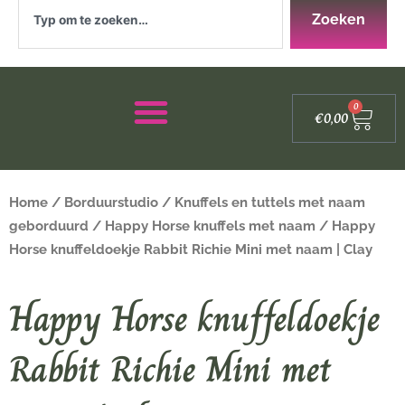
Zoeken
Zoeken
Winke
0
€
0,00
Home
/
Borduurstudio
/
Knuffels en tuttels met naam
geborduurd
/
Happy Horse knuffels met naam
/ Happy
Horse knuffeldoekje Rabbit Richie Mini met naam | Clay
Happy Horse knuffeldoekje
Rabbit Richie Mini met