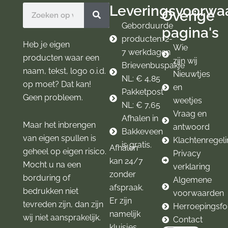
o
g
Leveringsvoorwa
Zoeken
Overige
o
r
k
a
Geborduurde
pagina's
m
producten: 2-
Heb je eigen
Wie
7 werkdagen
producten waar een
zijn wij
Brievenbuspakje
naam, tekst, logo o.i.d.
Nieuwtjes
NL: € 4,85
op moet? Dat kan!
en
Pakketpost
Geen probleem.
weetjes
NL: € 7,65
Vraag en
Afhalen in
Maar het inbrengen
antwoord
Bakkeveen
van eigen spullen is
Klachtenregel
is gratis.
Afhalen
geheel op eigen risico.
Privacy
kan 24/7
Mocht u na een
verklaring
zonder
borduring of
Algemene
afspraak.
bedrukken niet
voorwaarden
Er zijn
tevreden zijn, dan zijn
Herroepingsfo
namelijk
wij niet aansprakelijk.
Contact
kluisjes