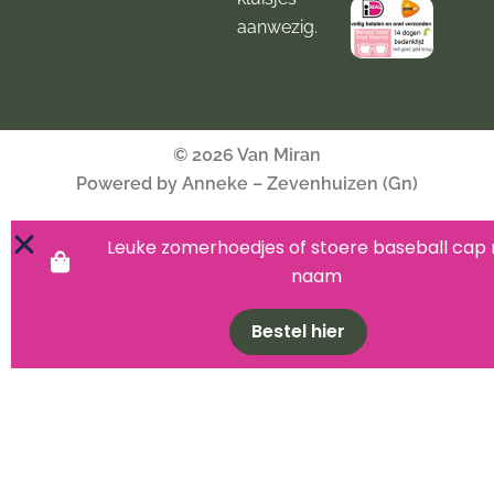
aanwezig.
© 2026 Van Miran
Powered by Anneke – Zevenhuizen (Gn)
Leuke zomerhoedjes of stoere baseball cap
naam
Bestel hier