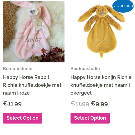
Oorspronkelijke
Huidige
Uitverkoop!
prijs
prijs
was:
is:
€11,99.
€9,99.
Borduurstudio
Borduurstudio
Happy Horse Rabbit
Happy Horse konijn Richie
Richie knuffeldoekje met
knuffeldoekje met naam |
naam | roze
okergeel
€
11,99
€
11,99
€
9,99
Select Option
Select Option