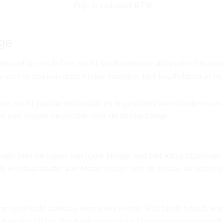
– Prijs is inclusief BTW –
kje
urd is een lief en zacht knuffeldoekje dat perfect is voor
jk vast te pakken door kleine handjes. Het knuffeldoekje h
an zacht pluche materiaal en is geschikt voor kindjes vana
ook een mooie decoratie voor de kinderkamer.
en met de naam van jouw kindje, wat het extra bijzonder ma
Borduurstudio Van Miran heb je zelf de keuze uit lettert
het perfecte cadeau voor jouw kindje. Het biedt troost, kn
eautje. Dit knuffeldoekje is in vele kleuren verkrijgbaar. W