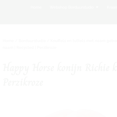
Open Websh
Home
Webshop Borduurstudio
Kraa
Home
/
Borduurstudio
/
Knuffels en tuttels met naam geb
naam | Recycled | Perzikroze
Happy Horse konijn Richie k
Perzikroze