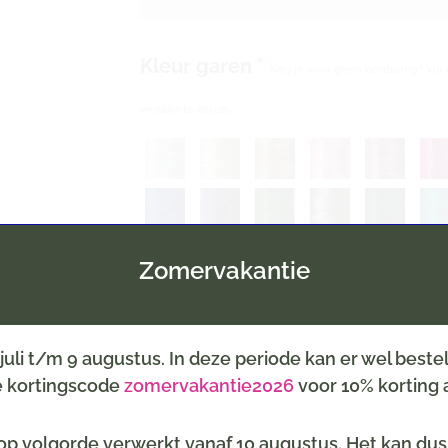
Kleur garen
*
Kies je voor geen borduring? Vul 
verplichte keuze.
Zomervakantie
6 juli t/m 9 augustus. In deze periode kan er wel best
Inpakservice
de kortingscode
zomervakantie2026
voor 10% korting a
(selecteer een thema, b.v. geboort
p volgorde verwerkt vanaf 10 augustus. Het kan dus z