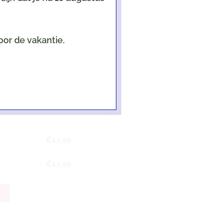
oor de vakantie.
een als er een kaart geselecteerd is!
€
13,99
€
13,99
n