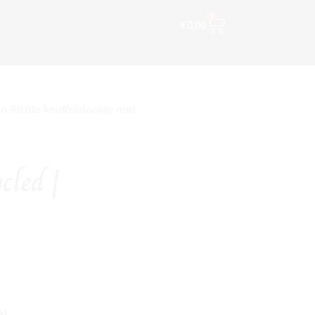
Winkelwagen
ijfskleding
0
€
0,00
n Richie knuffeldoekje met
cled |
el