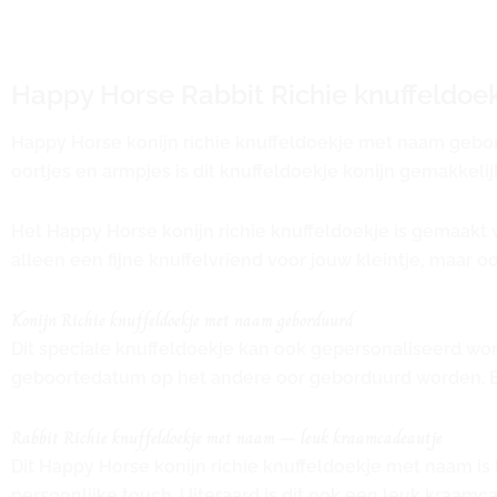
Happy Horse Rabbit Richie knuffeldoe
Happy Horse konijn richie knuffeldoekje met naam gebordu
oortjes en armpjes is dit knuffeldoekje konijn gemakkeli
Het Happy Horse konijn richie knuffeldoekje is gemaakt v
alleen een fijne knuffelvriend voor jouw kleintje, maar 
Konijn Richie knuffeldoekje met naam geborduurd
Dit speciale knuffeldoekje kan ook gepersonaliseerd word
geboortedatum op het andere oor geborduurd worden. Bij 
Rabbit Richie knuffeldoekje met naam – leuk kraamcadeautje
Dit Happy Horse konijn richie knuffeldoekje met naam is 
persoonlijke touch. Uiteraard is dit ook een leuk kraamcad