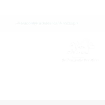
Ga
naar
de
inhoud
Persoonlijk advies via Whatsapp
Borduurstudio Van Miran