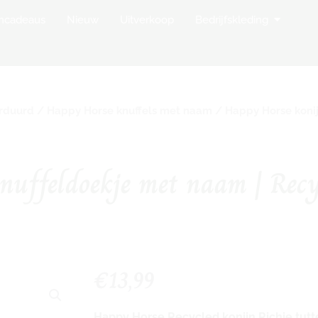
op Borduurstudio
Open Bedr
mcadeaus
Nieuw
Uitverkoop
Bedrijfskleding
orduurd
/
Happy Horse knuffels met naam
/ Happy Horse konij
nuffeldoekje met naam | Recy
€
13,99
Happy Horse Recycled konijn Richie tutt