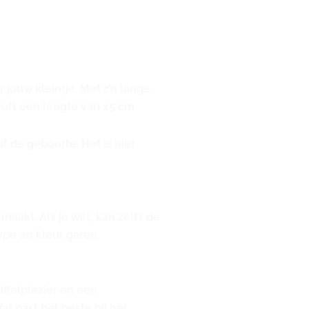
 jouw kleintje. Met z’n lange
eeft een lengte van 25 cm.
f de geboorte. Het is niet
akt. Als je wilt, kan zelfs de
ype en kleur garen.
uffelplezier en een
at past het beste bij het