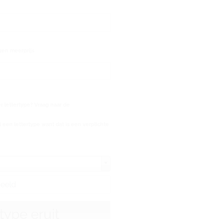
gen meerprijs
 lettertype? Vraag naar de
 een lettertype want dat is een verplichte
rtype eruit