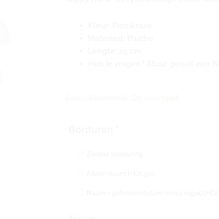
Kleur: Perzikroze
Materiaal: Pluche
Lengte: 25 cm
Heb je vragen? Stuur gerust een 
Happy
Beschikbaarheid:
Op voorraad
Horse
konijn
Borduren
*
Richie
knuffeldoekje
Zonder borduring
met
naam
Alleen naam
[+€6,50]
|
Naam + geboortedatum (extra regel)
[+€8
Recycled
|
Naam