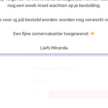
nog een week moet wachten op je bestelling.
Kaartje
Optioneel tegen meerprijs
e voor 15 juli besteld worden, worden nog verwerkt v
Selecteer een leuke kaart
Een fijne zomervakantie toegewenst
Tekst op het kaartje
LET OP: Uiteraard all
Liefs Miranda
Product prijs €
13,99
x 1
Totaal
Toevoegen aan winkelwage