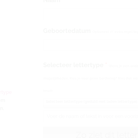
Perzikroze
aantal
Geboortedatum
Optioneel // extra regel te
Selecteer lettertype
*
Wens je een ander
mogelijkheden. Kies je voor geen borduring? Kies dan wel
keuze
rtype
eem
Selecteer lettertype (geduld met laden lettertype)
n.
Zo ziet dit lette