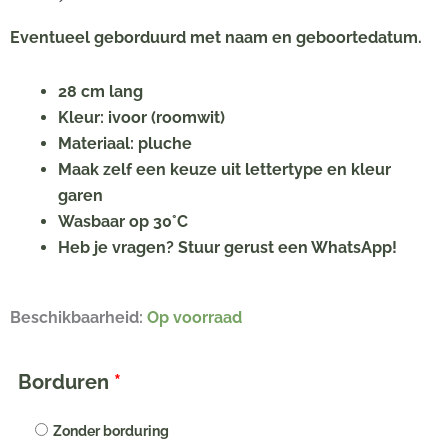
Eventueel geborduurd met naam en geboortedatum.
28 cm lang
Kleur: ivoor (roomwit)
Materiaal: pluche
Maak zelf een keuze uit lettertype en kleur
garen
Wasbaar op 30°C
Heb je vragen? Stuur gerust een WhatsApp!
Happy
Beschikbaarheid:
Op voorraad
Horse
konijn
Borduren
*
Richie
met
Zonder borduring
naam