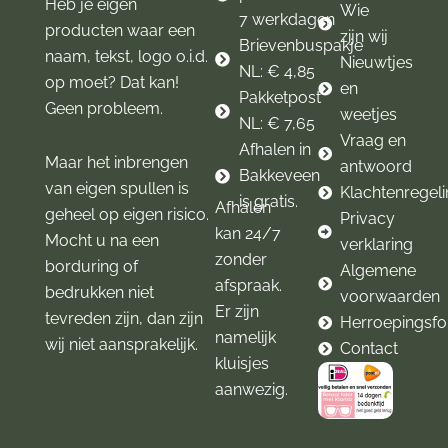
Heb je eigen
Wie
7 werkdagen
producten waar een
zijn wij
Brievenbuspakje
naam, tekst, logo o.i.d.
Nieuwtjes
NL: € 4,85
op moet? Dat kan!
en
Pakketpost
Geen probleem.
weetjes
NL: € 7,65
Vraag en
Afhalen in
Maar het inbrengen
antwoord
Bakkeveen
van eigen spullen is
Klachtenregel
is gratis.
Afhalen
geheel op eigen risico.
Privacy
kan 24/7
Mocht u na een
verklaring
zonder
borduring of
Algemene
afspraak.
bedrukken niet
voorwaarden
Er zijn
tevreden zijn, dan zijn
Herroepingsfo
namelijk
wij niet aansprakelijk.
Contact
kluisjes
aanwezig.