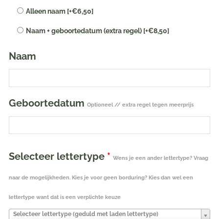
Alleen naam
[+€6,50]
geborduurd
|
Naam + geboortedatum (extra regel)
[+€8,50]
28
cm
Naam
ivory
aantal
Geboortedatum
Optioneel // extra regel tegen meerprijs
Selecteer lettertype
*
Wens je een ander lettertype? Vraag
naar de mogelijkheden. Kies je voor geen borduring? Kies dan wel een
lettertype want dat is een verplichte keuze
Selecteer lettertype (geduld met laden lettertype)