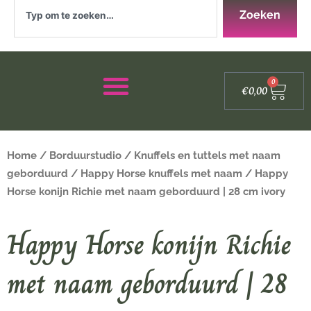
Zoeken
Zoeken
Winke
0
€
0,00
Home
/
Borduurstudio
/
Knuffels en tuttels met naam
geborduurd
/
Happy Horse knuffels met naam
/ Happy
Horse konijn Richie met naam geborduurd | 28 cm ivory
Happy Horse konijn Richie
met naam geborduurd | 28