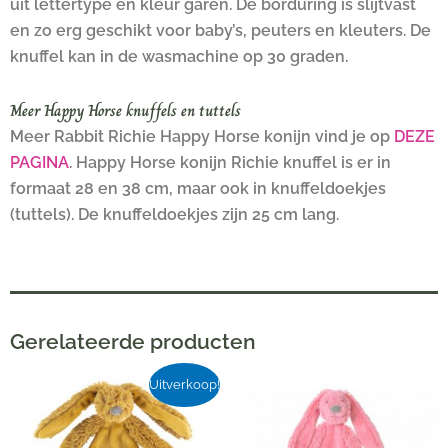
uit lettertype en kleur garen. De borduring is slijtvast
en zo erg geschikt voor baby’s, peuters en kleuters. De
knuffel kan in de wasmachine op 30 graden.
Meer Happy Horse knuffels en tuttels
Meer Rabbit Richie Happy Horse konijn vind je op
DEZE
PAGINA
. Happy Horse konijn Richie knuffel is er in
formaat 28 en 38 cm, maar ook in knuffeldoekjes
(tuttels). De knuffeldoekjes zijn 25 cm lang.
Gerelateerde producten
Oorspronkelijke
Huidige
Uitverkoop!
prijs
prijs
was:
is: