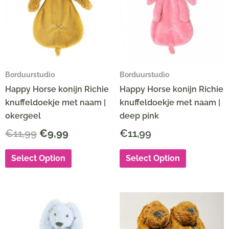
€11,99.
€9,99.
Borduurstudio
Borduurstudio
Happy Horse konijn Richie
Happy Horse konijn Richie
knuffeldoekje met naam |
knuffeldoekje met naam |
okergeel
deep pink
€
11,99
€
9,99
€
11,99
Select Option
Select Option