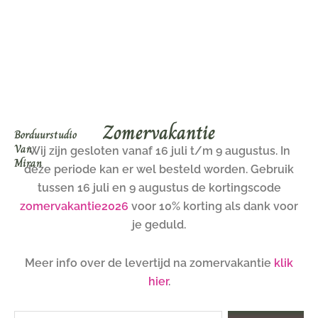
Ga
naar
de
inhoud
Zomervakantie
Borduurstudio
Van
Wij zijn gesloten vanaf 16 juli t/m 9 augustus. In
Miran
deze periode kan er wel besteld worden. Gebruik
tussen 16 juli en 9 augustus de kortingscode
zomervakantie2026
voor 10% korting als dank voor
je geduld.
Meer info over de levertijd na zomervakantie
klik
hier
.