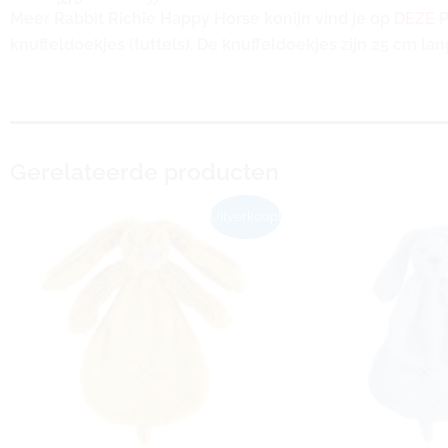
Meer Rabbit Richie Happy Horse konijn vind je op
DEZE 
knuffeldoekjes (tuttels). De knuffeldoekjes zijn 25 cm lan
Gerelateerde producten
Oorspronkelijke
Huidige
Uitverkoop!
prijs
prijs
was:
is:
€11,99.
€9,99.