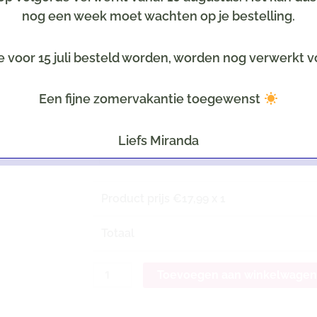
nog een week moet wachten op je bestelling.
Kaartje
Optioneel tegen meerprijs
Selecteer een leuke kaart
e voor 15 juli besteld worden, worden nog verwerkt v
Tekst op het kaartje
Een fijne zomervakantie toegewenst
LET OP: Uiteraard all
Liefs Miranda
Product prijs €
17,99
x 1
Totaal
Toevoegen aan winkelwage