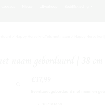
op Borduurstudio
Open Bedr
mcadeaus
Nieuw
Uitverkoop
Bedrijfskleding
orduurd
/
Happy Horse knuffels met naam
/ Happy Horse koni
met naam geborduurd | 38 cm
€
17,99
Eventueel geborduurd met naam en geb
38 cm lang