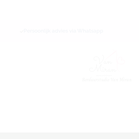
Ga
naar
de
inhoud
Persoonlijk advies via Whatsapp
Borduurstudio Van Miran