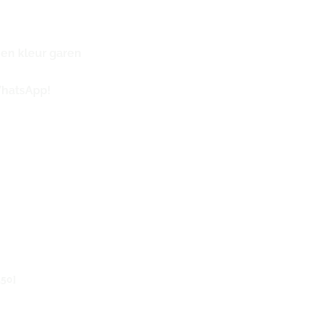
 en kleur garen
WhatsApp!
,50]