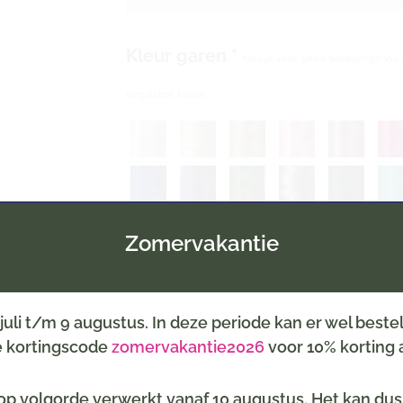
Kleur garen
*
Kies je voor geen borduring? Vul 
verplichte keuze.
Zomervakantie
6 juli t/m 9 augustus. In deze periode kan er wel best
Inpakservice
(selecteer een thema, b.v. geboort
de kortingscode
zomervakantie2026
voor 10% korting a
p volgorde verwerkt vanaf 10 augustus. Het kan dus z