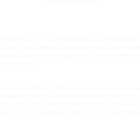
– Prijs is inclusief BTW –
lkonijntje met een hoog knuffelgehalte. Dit schattige koni
 je baby hem al snel na de geboorte kan vastpakken. Richie
overen op het gezicht van jong en oud. Met zijn schattige 
e gelegenheid.
chte en knuffelige knuffel en kan met een gepersonaliseer
n borduren op het oor. Hierdoor wordt het een uniek en per
andere oor. Je mag zelf het lettertype uitzoeken. Selectee
 kleur garen. De borduring is slijtvast en zo erg geschikt v