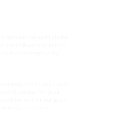
jn is gemaakt van zacht pluche
 is heerlijk zacht en perfect
uitstraling en hoogwaardige
d tintje. Wat dit konijn extra
soonlijk cadeau. Wil je de
r zelf een mooie kleur garen.
oor baby’s, peuters en