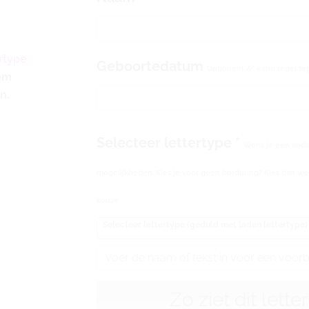
lagoon
aantal
rtype
Geboortedatum
Optioneel // extra regel te
eem
n.
Selecteer lettertype
*
Wens je een ander
mogelijkheden. Kies je voor geen borduring? Kies dan wel
keuze
Selecteer lettertype (geduld met laden lettertype)
Zo ziet dit lette