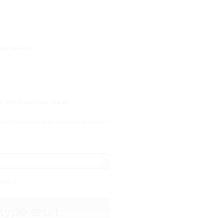
gen meerprijs
 lettertype? Vraag naar de
 een lettertype want dat is een verplichte
rtype eruit