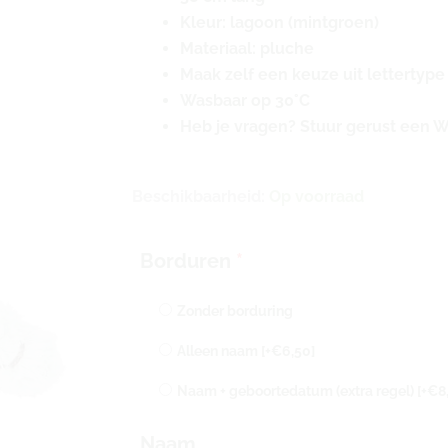
Kleur: lagoon (mintgroen)
Materiaal: pluche
Maak zelf een keuze uit lettertype
Wasbaar op 30°C
Heb je vragen? Stuur gerust een 
Happy
Beschikbaarheid:
Op voorraad
Horse
konijn
Borduren
*
Richie
met
Zonder borduring
naam
geborduurd
Alleen naam
[+€6,50]
|
Naam + geboortedatum (extra regel)
[+€8
38
cm
Naam