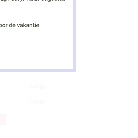
oor de vakantie.
een als er een kaart geselecteerd is!
€
17,99
€
17,99
n