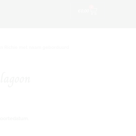
Winkelwagen
ijfskleding
0
€
0,00
jn Richie met naam geborduurd
 lagoon
oortedatum.