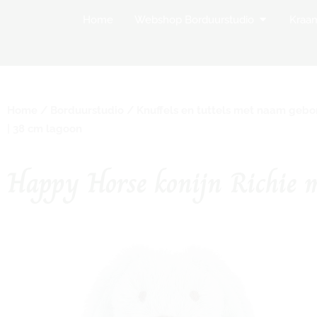
Open Websh
Home
Webshop Borduurstudio
Kraa
Home
/
Borduurstudio
/
Knuffels en tuttels met naam geb
| 38 cm lagoon
Happy Horse konijn Richie 