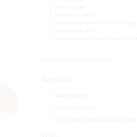
Kleur: oranje
Materiaal: pluche
Maak zelf een keuze uit lettertype
Wasbaar op 30°C
Heb je vragen? Stuur gerust een 
Happy
Beschikbaarheid:
Op voorraad
Horse
konijn
Borduren
*
Richie
met
Zonder borduring
naam
geborduurd
Alleen naam
[+€6,50]
|
Naam + geboortedatum (extra regel)
[+€8
38
cm
Naam