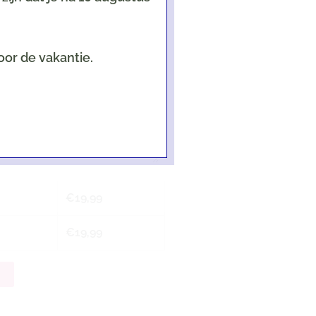
oor de vakantie.
een als er een kaart geselecteerd is!
€
19,99
€
19,99
n