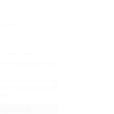
gen meerprijs
 lettertype? Vraag naar de
 een lettertype want dat is een verplichte
rtype eruit