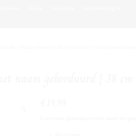
op Borduurstudio
Open Bedr
mcadeaus
Nieuw
Uitverkoop
Bedrijfskleding
orduurd
/
Happy Horse knuffels met naam
/ Happy Horse koni
met naam geborduurd | 38 cm 
€
19,99
Eventueel geborduurd met naam en geb
38 cm lang