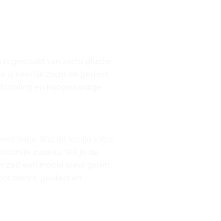
jn is gemaakt van zacht pluche
 is heerlijk zacht en perfect
uitstraling en hoogwaardige
d tintje. Wat dit konijn extra
soonlijk cadeau. Wil je de
r zelf een mooie kleur garen.
oor baby’s, peuters en