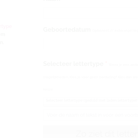
oranje
aantal
rtype
Geboortedatum
Optioneel // extra regel te
eem
n.
Selecteer lettertype
*
Wens je een ander
mogelijkheden. Kies je voor geen borduring? Kies dan wel
keuze
Selecteer lettertype (geduld met laden lettertype)
Zo ziet dit lette