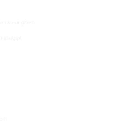
 en kleur garen
WhatsApp!
,50]