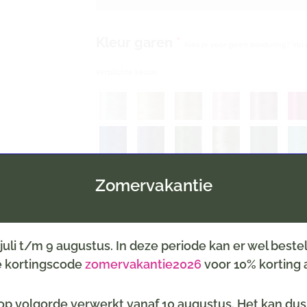
Kleur garen
*
Kies je voor geen borduring? Vul 
verplichte keuze.
Zomervakantie
6 juli t/m 9 augustus. In deze periode kan er wel best
Inpakservice
(selecteer een thema, b.v. geboort
de kortingscode
zomervakantie2026
voor 10% korting a
p volgorde verwerkt vanaf 10 augustus. Het kan dus z