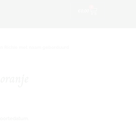
Winkelwagen
ijfskleding
0
€
0,00
jn Richie met naam geborduurd
oranje
oortedatum.