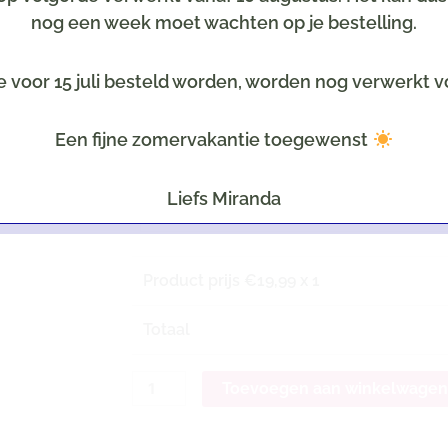
nog een week moet wachten op je bestelling.
Kaartje
Optioneel tegen meerprijs
Selecteer een leuke kaart
e voor 15 juli besteld worden, worden nog verwerkt v
Tekst op het kaartje
Een fijne zomervakantie toegewenst
LET OP: Uiteraard all
Liefs Miranda
Product prijs €
19,99
x 1
Totaal
Toevoegen aan winkelwage