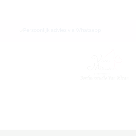
Ga
naar
de
inhoud
Persoonlijk advies via Whatsapp
Borduurstudio Van Miran