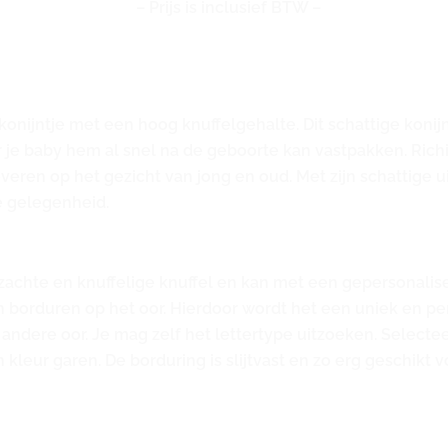
– Prijs is inclusief BTW –
lkonijntje met een hoog knuffelgehalte. Dit schattige koni
 je baby hem al snel na de geboorte kan vastpakken. Richie
overen op het gezicht van jong en oud. Met zijn schattige 
e gelegenheid.
chte en knuffelige knuffel en kan met een gepersonaliseer
n borduren op het oor. Hierdoor wordt het een uniek en per
andere oor. Je mag zelf het lettertype uitzoeken. Selectee
 kleur garen. De borduring is slijtvast en zo erg geschikt v