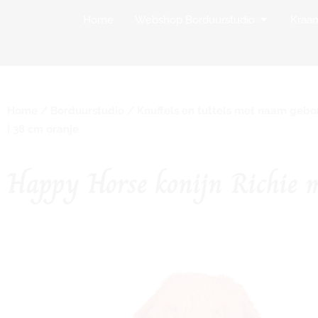
Open Websh
Home
Webshop Borduurstudio
Kraa
Home
/
Borduurstudio
/
Knuffels en tuttels met naam geb
| 38 cm oranje
Happy Horse konijn Richie 