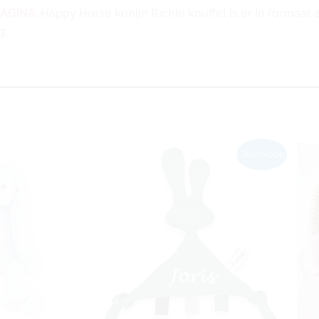
PAGINA
. Happy Horse konijn Richie knuffel is er in formaat
g.
Oorspronkelijke
Huidige
Uitverkoop!
prijs
prijs
was:
is:
€7,95.
€4,95.