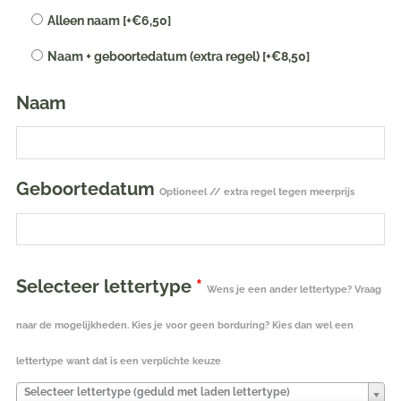
Alleen naam
[+€6,50]
geborduurd
|
Naam + geboortedatum (extra regel)
[+€8,50]
28
cm
Naam
oranje
aantal
Geboortedatum
Optioneel // extra regel tegen meerprijs
Selecteer lettertype
*
Wens je een ander lettertype? Vraag
naar de mogelijkheden. Kies je voor geen borduring? Kies dan wel een
lettertype want dat is een verplichte keuze
Selecteer lettertype (geduld met laden lettertype)