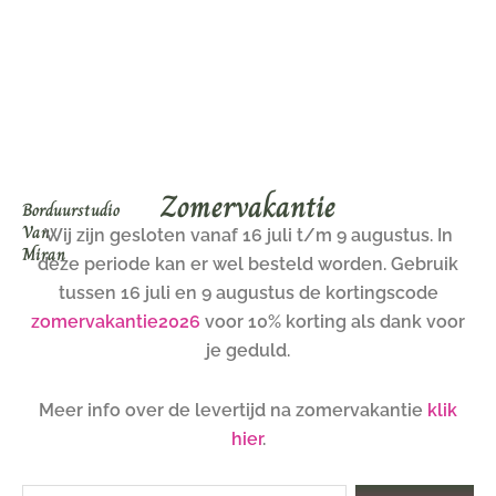
Ga
naar
de
inhoud
Zomervakantie
Borduurstudio
Van
Wij zijn gesloten vanaf 16 juli t/m 9 augustus. In
Miran
deze periode kan er wel besteld worden. Gebruik
tussen 16 juli en 9 augustus de kortingscode
zomervakantie2026
voor 10% korting als dank voor
je geduld.
Meer info over de levertijd na zomervakantie
klik
hier
.