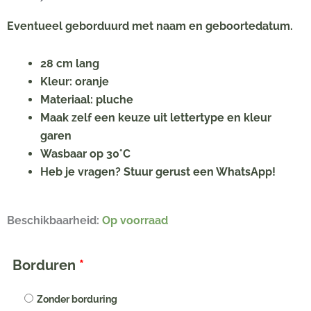
Eventueel geborduurd met naam en geboortedatum.
28 cm lang
Kleur: oranje
Materiaal: pluche
Maak zelf een keuze uit lettertype en kleur
garen
Wasbaar op 30°C
Heb je vragen? Stuur gerust een WhatsApp!
Happy
Beschikbaarheid:
Op voorraad
Horse
konijn
Borduren
*
Richie
met
Zonder borduring
naam