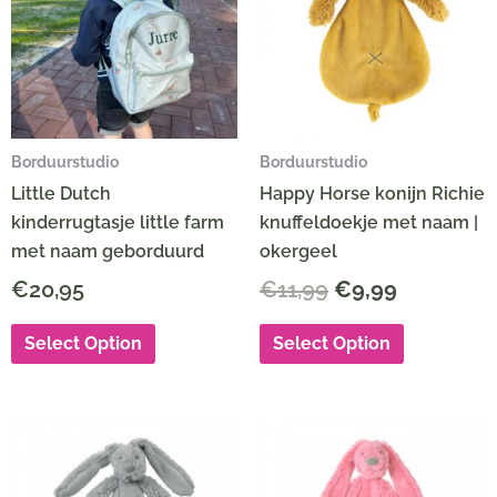
€11,99.
€9,99.
Borduurstudio
Borduurstudio
Little Dutch
Happy Horse konijn Richie
kinderrugtasje little farm
knuffeldoekje met naam |
met naam geborduurd
okergeel
€
20,95
€
11,99
€
9,99
Select Option
Select Option