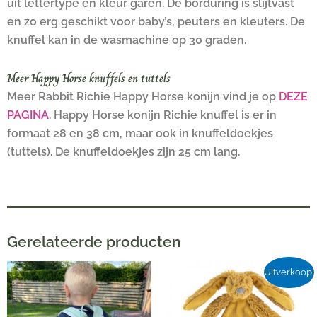
uit lettertype en kleur garen. De borduring is slijtvast
en zo erg geschikt voor baby’s, peuters en kleuters. De
knuffel kan in de wasmachine op 30 graden.
Meer Happy Horse knuffels en tuttels
Meer Rabbit Richie Happy Horse konijn vind je op
DEZE
PAGINA
. Happy Horse konijn Richie knuffel is er in
formaat 28 en 38 cm, maar ook in knuffeldoekjes
(tuttels). De knuffeldoekjes zijn 25 cm lang.
Gerelateerde producten
Oorspronkelijke
Huidige
Uitverkoop!
prijs
prijs
was:
is: