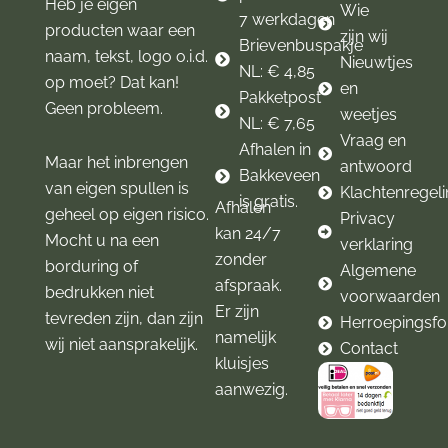
Heb je eigen
Wie
7 werkdagen
producten waar een
zijn wij
Brievenbuspakje
naam, tekst, logo o.i.d.
Nieuwtjes
NL: € 4,85
op moet? Dat kan!
en
Pakketpost
Geen probleem.
weetjes
NL: € 7,65
Vraag en
Afhalen in
Maar het inbrengen
antwoord
Bakkeveen
van eigen spullen is
Klachtenregel
is gratis.
Afhalen
geheel op eigen risico.
Privacy
kan 24/7
Mocht u na een
verklaring
zonder
borduring of
Algemene
afspraak.
bedrukken niet
voorwaarden
Er zijn
tevreden zijn, dan zijn
Herroepingsfo
namelijk
wij niet aansprakelijk.
Contact
kluisjes
aanwezig.