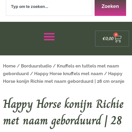
Zoeken
Zoeken
Winke
0
€
0,00
Home
/
Borduurstudio
/
Knuffels en tuttels met naam
geborduurd
/
Happy Horse knuffels met naam
/ Happy
Horse konijn Richie met naam geborduurd | 28 cm oranje
Happy Horse konijn Richie
met naam geborduurd | 28