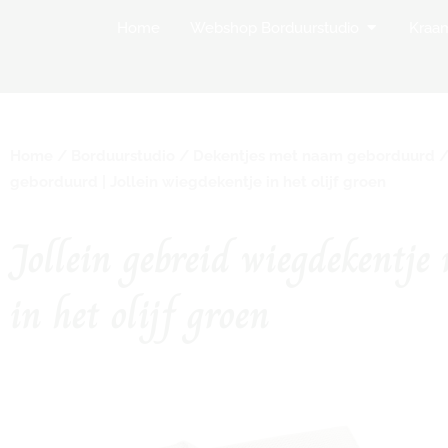
Open Websh
Home
Webshop Borduurstudio
Kraa
Home
/
Borduurstudio
/
Dekentjes met naam geborduurd
geborduurd | Jollein wiegdekentje in het olijf groen
Jollein gebreid wiegdekentje
in het olijf groen