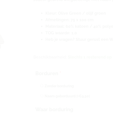
Kleur: Olive Green / olijf groen
Afmetingen: 75 x 100 cm
Materiaal: 60% katoen / 40% polye
TOG waarde: 1.0
Heb je vragen? Stuur gerust een 
Jollein
Beschikbaarheid:
Slechts 1 resterend op
gebreid
wiegdekentje
Borduren
*
met
naam
Zonder borduring
geborduurd
|
Naam geborduurd
[+€9,50]
Jollein
Waar borduring
wiegdekentje