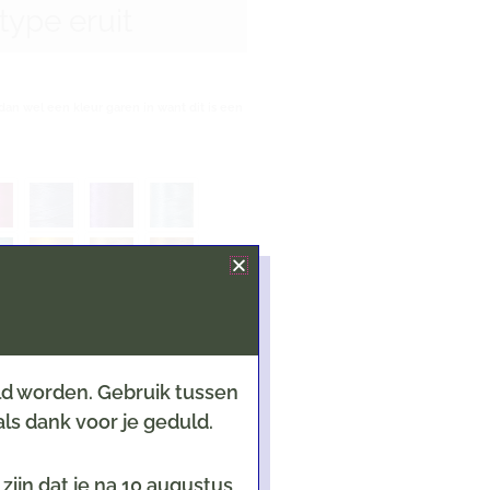
rtype eruit
dan wel een kleur garen in want dit is een
eld worden. Gebruik tussen
ls dank voor je geduld.
e jongen/meisje; kerst; sinterklaas)
ijn dat je na 10 augustus