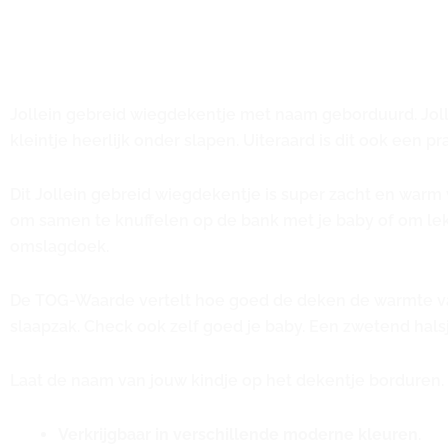
Jollein gebreid wiegdekentje met naam geborduurd. Jollei
kleintje heerlijk onder slapen. Uiteraard is dit ook een 
Dit Jollein gebreid wiegdekentje is super zacht en warm vo
om samen te knuffelen op de bank met je baby of om lekk
omslagdoek.
De TOG-Waarde vertelt hoe goed de deken de warmte va
slaapzak. Check ook zelf goed je baby. Een zwetend halsj
Laat de naam van jouw kindje op het dekentje borduren.
Verkrijgbaar in verschillende moderne kleuren
.