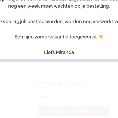
nog een week moet wachten op je bestelling.
Kaartje
Optioneel tegen meerprijs
e voor 15 juli besteld worden, worden nog verwerkt v
Selecteer een leuke kaart
Een fijne zomervakantie toegewenst
Tekst op het kaartje
LET OP: Uiteraard all
Liefs Miranda
Product prijs €
21,99
x 1
Totaal
Toevoegen aan winkelwagen