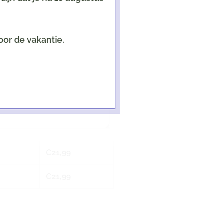
oor de vakantie.
een als er een kaart geselecteerd is!
€
21,99
€
21,99