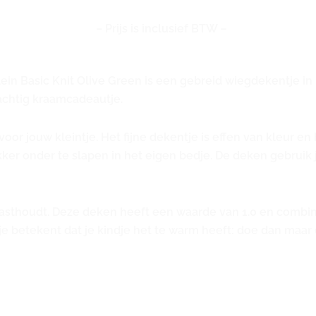
– Prijs is inclusief BTW –
n Basic Knit Olive Green is een gebreid wiegdekentje in he
prachtig kraamcadeautje.
or jouw kleintje. Het fijne dekentje is effen van kleur en h
er onder te slapen in het eigen bedje. De deken gebruik 
sthoudt. Deze deken heeft een waarde van 1.0 en combi
e betekent dat je kindje het te warm heeft: doe dan maar e