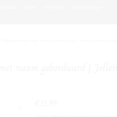
op Borduurstudio
Open Bedr
mcadeaus
Nieuw
Uitverkoop
Bedrijfskleding
/
Wiegdekentjes met naam geborduurd
/ Jollein gebreid wi
 met naam geborduurd | Jollei
€
21,99
Jollein gebreid wiegdekentje met naam