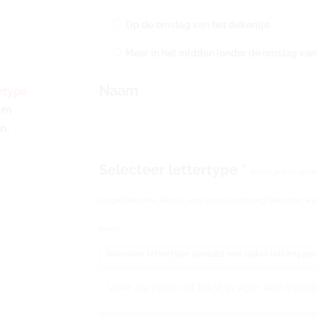
in
Op de omslag van het dekentje
het
olijf
Meer in het midden (onder de omslag van 
groen
aantal
Naam
rtype
eem
n.
Selecteer lettertype
*
Wens je een ander
mogelijkheden. Kies je voor geen borduring? Kies dan wel
keuze
Selecteer lettertype (geduld met laden lettertype)