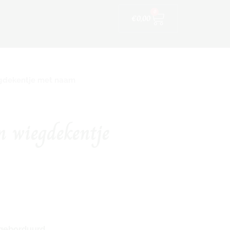
Winkelwagen
ijfskleding
0
€
0,00
egdekentje met naam
n wiegdekentje
 geborduurd.