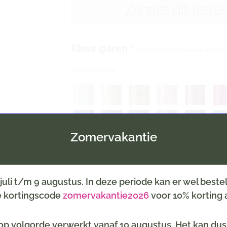
Zo ziet dit lette
Kleur garen
*
Kies je voor geen borduring? Vul 
verplichte keuze.
Zomervakantie
6 juli t/m 9 augustus. In deze periode kan er wel best
de kortingscode
zomervakantie2026
voor 10% korting a
Inpakservice
(selecteer een thema, b.v. geboort
p volgorde verwerkt vanaf 10 augustus. Het kan dus z