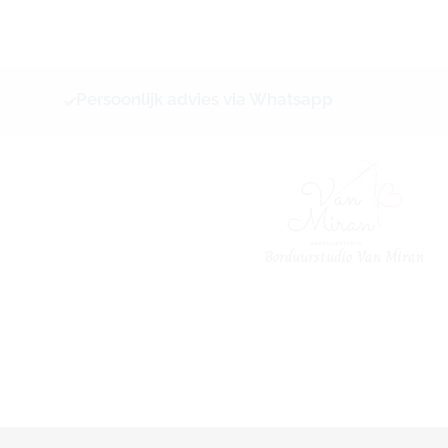
Ga
naar
de
inhoud
Persoonlijk advies via Whatsapp
Borduurstudio Van Miran