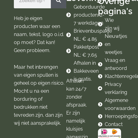
Overige
o
r
k
a
Geborduurde
pagina's
m
producten: 2-
Heb je eigen
Wie
7 werkdagen
producten waar een
zijn wij
Brievenbuspakje
naam, tekst, logo o.i.d.
Nieuwtjes
NL: € 4,85
op moet? Dat kan!
en
Pakketpost
Geen probleem.
weetjes
NL: € 7,65
Vraag en
Afhalen in
Maar het inbrengen
antwoord
Bakkeveen
van eigen spullen is
Klachtenregel
is gratis.
Afhalen
geheel op eigen risico.
Privacy
kan 24/7
Mocht u na een
verklaring
zonder
borduring of
Algemene
afspraak.
bedrukken niet
voorwaarden
Er zijn
tevreden zijn, dan zijn
Herroepingsfo
namelijk
wij niet aansprakelijk.
Contact
kluisjes
aanwezig.