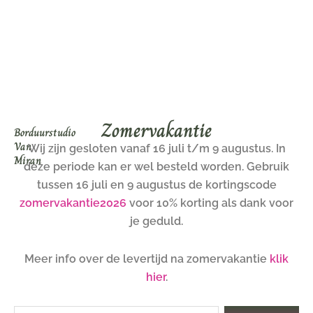
Ga
naar
de
inhoud
Zomervakantie
Borduurstudio
Van
Wij zijn gesloten vanaf 16 juli t/m 9 augustus. In
Miran
deze periode kan er wel besteld worden. Gebruik
tussen 16 juli en 9 augustus de kortingscode
zomervakantie2026
voor 10% korting als dank voor
je geduld.
Meer info over de levertijd na zomervakantie
klik
hier
.