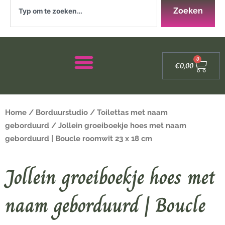
Zoeken
Zoeken
Winke
0
€
0,00
Home
/
Borduurstudio
/
Toilettas met naam
geborduurd
/ Jollein groeiboekje hoes met naam
geborduurd | Boucle roomwit 23 x 18 cm
Jollein groeiboekje hoes met
naam geborduurd | Boucle