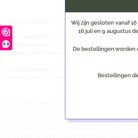
Tip van Miran:
Wij zijn gesloten vanaf 1
16 juli en 9 augustus 
Logo
van je bedrijf, vereniging of
afbeeldingen en lette
9,8
van geboortekaartje op producten laten borduren? N
De bestellingen worden o
contact op met Miranda en vraag naar de mogelijkhede
Kijk op de pagina
Vraag en Antwoord
voor belangrijke
Bestellingen di
informatie over o.a. borduren en verzenden.
Jollein speendoekje met naam geborduurd van badstof in
worden gemaakt. Jollein speendoekje is verkrijgbaar in v
Het speendoekje heeft de vorm van een blaadje en het ba
Aan de punt van het blaadje zit een knoopje waar je baby