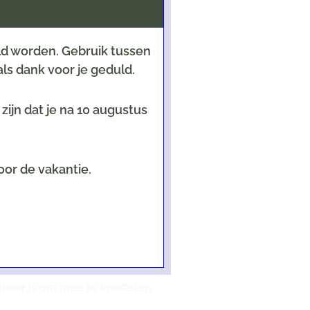
eld worden. Gebruik tussen
ls dank voor je geduld.
ijn dat je na 10 augustus
oor de vakantie.
ar de speen aan vast kan
nbaar is om mee te knuffelen.