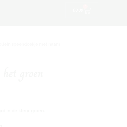
Winkelwagen
ijfskleding
0
€
0,00
ollein speendoekje met naam
 het groen
d in de kleur groen.
n