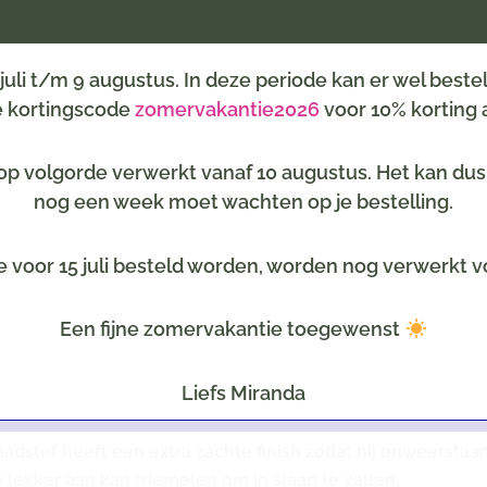
6 juli t/m 9 augustus. In deze periode kan er wel best
de kortingscode
zomervakantie2026
voor 10% korting a
rtype
eem
p volgorde verwerkt vanaf 10 augustus. Het kan dus z
n.
nog een week moet wachten op je bestelling.
e voor 15 juli besteld worden, worden nog verwerkt v
Een fijne zomervakantie toegewenst
 de kleur groen. Speendoekje is voorzien van een lus wa
Liefs Miranda
erschillende kleuren.
dstof heeft een extra zachte finish zodat hij onweerstaa
 lekker aan kan friemelen om in slaap te vallen.