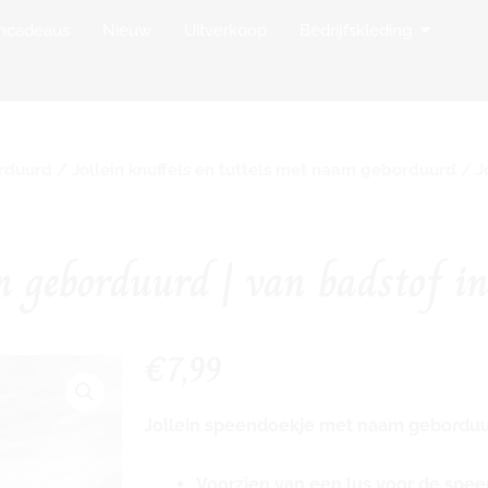
op Borduurstudio
Open Bedr
mcadeaus
Nieuw
Uitverkoop
Bedrijfskleding
orduurd
/
Jollein knuffels en tuttels met naam geborduurd
/ J
m geborduurd | van badstof in
€
7,99
Jollein speendoekje met naam geborduur
Voorzien van een lus voor de spee