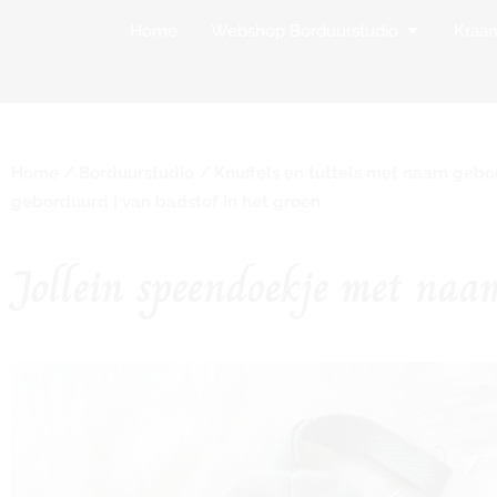
Open Websh
Home
Webshop Borduurstudio
Kraa
Home
/
Borduurstudio
/
Knuffels en tuttels met naam geb
geborduurd | van badstof in het groen
Jollein speendoekje met naa