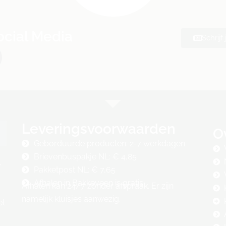
ocial Media
Schrijf
Leveringsvoorwaarden
O
Geborduurde producten: 2-7 werkdagen
Brievenbuspakje NL: € 4,85
,
Pakketpost NL: € 7,65
Afhalen in Bakkeveen is gratis.
Afhalen kan 24/7 zonder afspraak. Er zijn
namelijk kluisjes aanwezig.
el