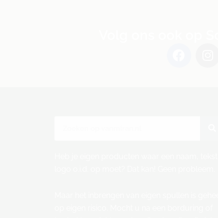
Volg ons ook op S
F
I
a
n
c
s
e
t
b
a
o
g
o
r
Zoeken
k
a
m
Heb je eigen producten waar een naam, tekst
logo o.i.d. op moet? Dat kan! Geen probleem.
Maar het inbrengen van eigen spullen is gehe
op eigen risico. Mocht u na een borduring of