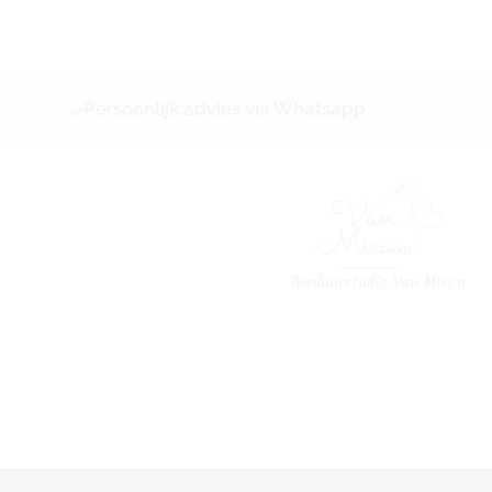
Ga
naar
de
inhoud
Persoonlijk advies via Whatsapp
Borduurstudio Van Miran