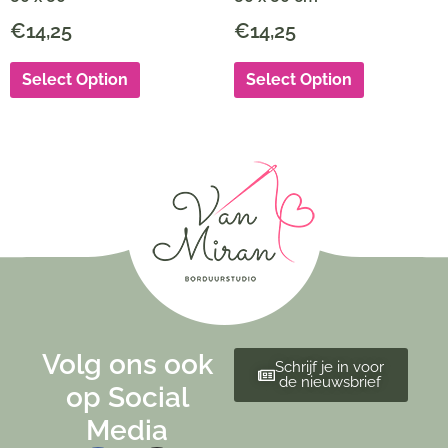
€
14,25
€
14,25
Select Option
Select Option
Volg ons ook
Schrijf je in voor
de nieuwsbrief
op Social
Media