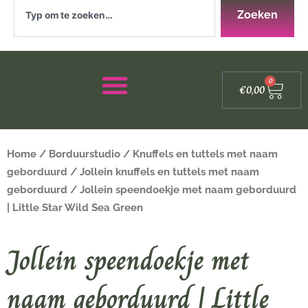
Zoeken
Zoeken
Winke
0
€
0,00
Home
/
Borduurstudio
/
Knuffels en tuttels met naam
geborduurd
/
Jollein knuffels en tuttels met naam
geborduurd
/ Jollein speendoekje met naam geborduurd
| Little Star Wild Sea Green
Jollein speendoekje met
naam geborduurd | Little