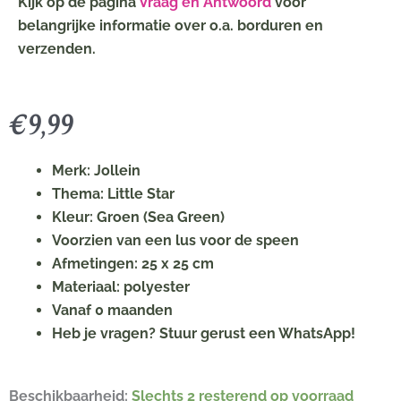
Kijk op de pagina
Vraag en Antwoord
voor
belangrijke informatie over o.a. borduren en
verzenden.
€
9,99
Merk: Jollein
Thema: Little Star
Kleur: Groen (Sea Green)
Voorzien van een lus voor de speen
Afmetingen: 25 x 25 cm
Materiaal: polyester
Vanaf 0 maanden
Heb je vragen? Stuur gerust een WhatsApp!
Jollein
Beschikbaarheid:
Slechts 2 resterend op voorraad