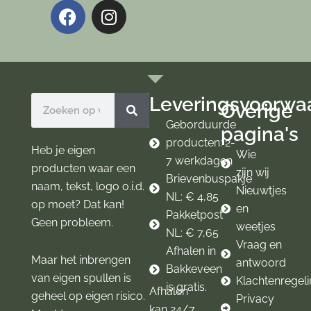
F
I
a
n
c
s
e
t
b
a
o
g
Leveringsvoorwa
Zoeken
Overige
o
r
k
a
Geborduurde
pagina's
m
producten: 2-
Heb je eigen
Wie
7 werkdagen
producten waar een
zijn wij
Brievenbuspakje
naam, tekst, logo o.i.d.
Nieuwtjes
NL: € 4,85
op moet? Dat kan!
en
Pakketpost
Geen probleem.
weetjes
NL: € 7,65
Vraag en
Afhalen in
Maar het inbrengen
antwoord
Bakkeveen
van eigen spullen is
Klachtenregel
is gratis.
Afhalen
geheel op eigen risico.
Privacy
kan 24/7