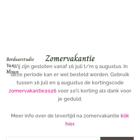
Ga
naar
de
inhoud
Zomervakantie
Borduurstudio
Van
Wij zijn gesloten vanaf 16 juli t/m 9 augustus. In
Miran
deze periode kan er wel besteld worden. Gebruik
tussen 16 juli en 9 augustus de kortingscode
zomervakantie2026
voor 10% korting als dank voor
je geduld.
Meer info over de levertijd na zomervakantie
klik
hier
.