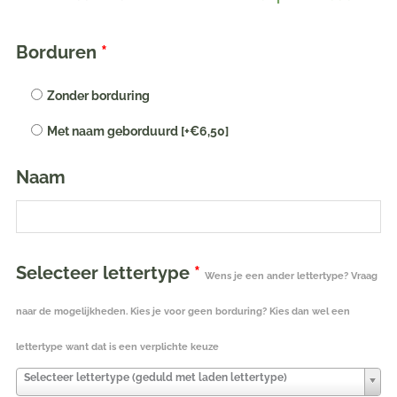
speendoekje
met
Borduren
*
naam
geborduurd
Zonder borduring
|
Met naam geborduurd
[+€6,50]
Little
Star
Naam
Wild
Sea
Green
aantal
Selecteer lettertype
*
Wens je een ander lettertype? Vraag
naar de mogelijkheden. Kies je voor geen borduring? Kies dan wel een
lettertype want dat is een verplichte keuze
Selecteer lettertype (geduld met laden lettertype)