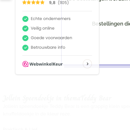
Bestellingen di
Jollein Speendoekje in themaTeddy Bear
Jollein speendoekje Teddy Bear is een grappig klein spe
knuffeldoekje in de
kleur roze
.
Praktisch & Lief