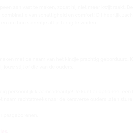
een aan vast te maken, zodat hij niet meer kwijt raakt. D
cte combinatie van schattigheid en comfort! Dit heerlijk za
 én om hun speentje altijd terug te vinden.
maken met de naam van het kindje prachtig geborduurd. Kie
 jouw stijl of die van de ouders.
ig persoonlijk kraamcadeautje! Je kunt er optioneel een
t naam rechtstreeks naar de kersverse ouders laten sture
oor pasgeborenen.
kjes
.