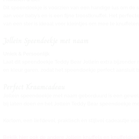
Dit speendoekje is voorzien van een handige lus om de sp
aan voor baby’s en is een fijne troostknuffel. Het perfe
van een ster is ideaal voor kleintjes om mee te knuffelen
Jollein Speendoekje met naam
Uniek & Persoonlijk
Laat dit speendoekje Teddy Bear Jollein extra bijzonder 
en kleur garen, zodat het speendoekje perfect aansluit bij
Perfect Kraamcadeau
Jollein speendoekje met naam geborduurd is een geweld
bij laten doen én het Jollein Teddy Bear speendoekje me
Kortom, een liefdevol, praktisch én stijlvol cadeautje v
Bekijk hier ook de andere Jollein knuffels en knuffeldoe