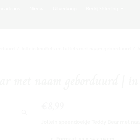
op Borduurstudio
Open Bedr
mcadeaus
Nieuw
Uitverkoop
Bedrijfskleding
orduurd
/
Jollein knuffels en tuttels met naam geborduurd
/ J
ear met naam geborduurd | in
€
8,99
Jollein speendoekje Teddy Bear met na
Formaat: 23 x 15 x 19 cm