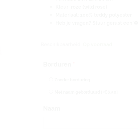
Kleur: roze (wild rose)
Materiaal: 100% teddy polyester
Heb je vragen? Stuur gerust een 
Jollein
Beschikbaarheid:
Op voorraad
speendoekje
Teddy
Borduren
*
Bear
met
Zonder borduring
naam
geborduurd
Met naam geborduurd
[+€6,50]
|
Naam
in
Wild
Rose
aantal