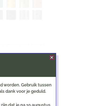
e jongen/meisje; kerst; sinterklaas)
eld worden. Gebruik tussen
ls dank voor je geduld.
een als er een kaart geselecteerd is!
ijn dat je na 10 augustus