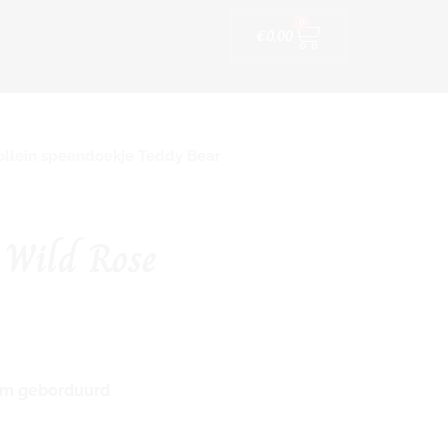
Winkelwagen
ijfskleding
0
€
0,00
ollein speendoekje Teddy Bear
 Wild Rose
am geborduurd