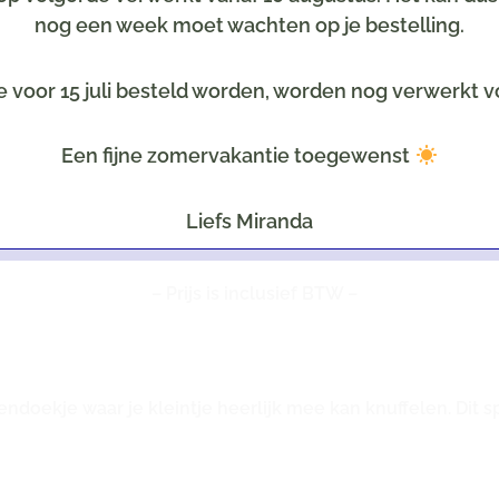
nog een week moet wachten op je bestelling.
e voor 15 juli besteld worden, worden nog verwerkt v
Product prijs €
8,99
x 1
Totaal
Een fijne zomervakantie toegewenst
Toevoegen aan winkelwage
Liefs Miranda
– Prijs is inclusief BTW –
endoekje waar je kleintje heerlijk mee kan knuffelen. Dit 