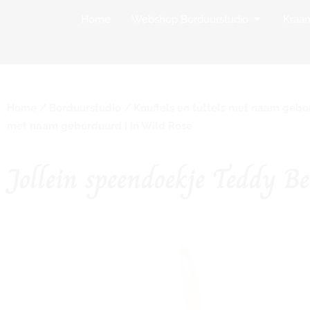
Open Websh
Home
Webshop Borduurstudio
Kraa
Home
/
Borduurstudio
/
Knuffels en tuttels met naam geb
met naam geborduurd | in Wild Rose
Jollein speendoekje Teddy B