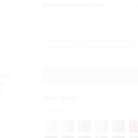
Selecteer lettertype
*
Wens je een ander
mogelijkheden. Kies je voor geen borduring? Kies dan wel
keuze
Selecteer lettertype (geduld met laden lettertype)
Zo ziet dit lette
rtype
eem
n.
Kleur garen
*
Kies je voor geen borduring? Vul 
verplichte keuze.