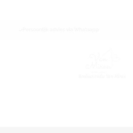
Ga
naar
de
inhoud
Persoonlijk advies via Whatsapp
Borduurstudio Van Miran