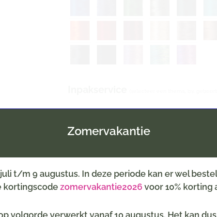
Inpakservice
(selecteer een thema, b.v. geboort
Zomervakantie
Kaartje
Optioneel tegen meerprijs
Selecteer een leuke kaart
6 juli t/m 9 augustus. In deze periode kan er wel best
de kortingscode
zomervakantie2026
voor 10% korting a
Tekst op het kaartje
LET OP: Uiteraard all
p volgorde verwerkt vanaf 10 augustus. Het kan dus z