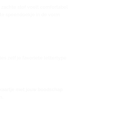
e zachte stof voelt comfortabel
chte speendoekje in de vorm
s zelf je favoriete lettertype
kaartje met jouw boodschap
n.