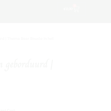
Winkelwagen
ijfskleding
0
€
0,00
rd | Thema Bear Boucle in het
m geborduurd |
axi Cosi