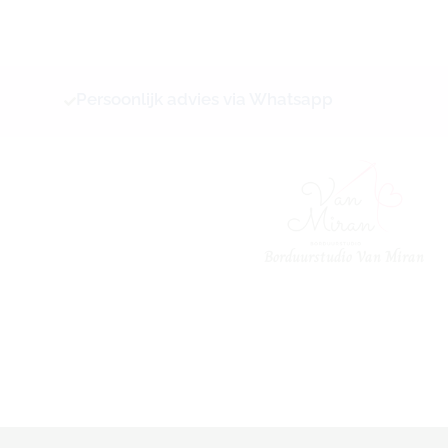
Ga
naar
de
inhoud
Persoonlijk advies via Whatsapp
Borduurstudio Van Miran