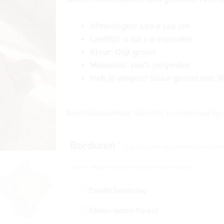
Afmetingen: 100 x 105 cm
Leeftijd: 0 tot ± 9 maanden
Kleur: Olijf groen
Materiaal: 100% polyester
Heb je vragen? Stuur gerust een 
Jollein
Beschikbaarheid:
Slechts 1 resterend op
Wikkeldeken
ook
Borduren
*
Ook logo laten borduren? Neem conta
geschikt
voor
namen worden de letters kleiner geborduurd.
Maxi
Cosi
Zonder borduring
met
Alleen naam
[+€9,00]
naam