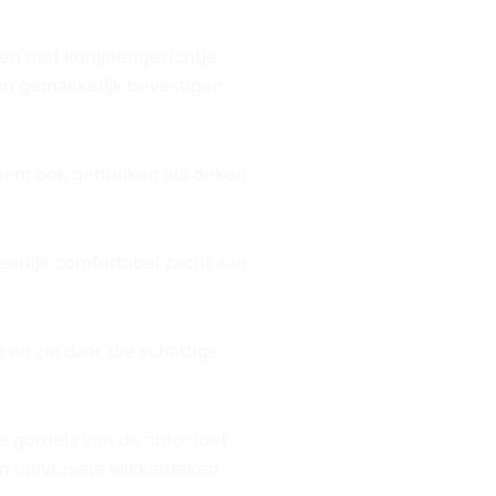
ken met konijnengezichtje
en gemakkelijk bevestigen.
t hem ook gebruiken als deken
erlijk comfortabel zacht aan
en zie daar, die schattige
e gordels van de autostoel
een universele wikkeldeken