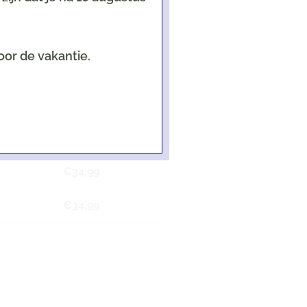
oor de vakantie.
een als er een kaart geselecteerd is!
€
34,99
€
34,99