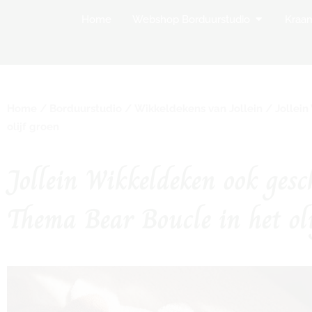
Open Websh
Home
Webshop Borduurstudio
Kraa
Home
/
Borduurstudio
/
Wikkeldekens van Jollein
/ Jollein
olijf groen
Jollein Wikkeldeken ook ges
Thema Bear Boucle in het ol