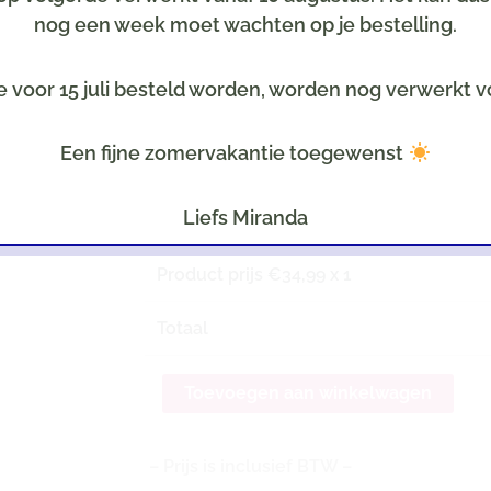
Optioneel tegen meerprijs
nog een week moet wachten op je bestelling.
Selecteer een leuke kaart
e voor 15 juli besteld worden, worden nog verwerkt v
Tekst op het kaartje
LET OP: Uiteraard all
Een fijne zomervakantie toegewenst
Liefs Miranda
Product prijs €
34,99
x 1
Totaal
Toevoegen aan winkelwagen
– Prijs is inclusief BTW –