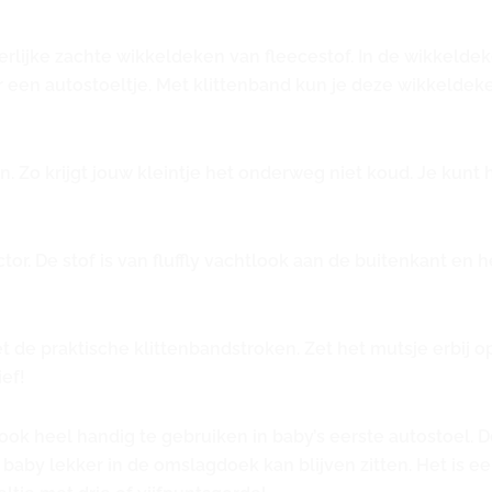
erlijke zachte wikkeldeken van fleecestof. In de wikkelde
 een autostoeltje. Met klittenband kun je deze wikkeldek
n. Zo krijgt jouw kleintje het onderweg niet koud. Je kun
 De stof is van fluffly vachtlook aan de buitenkant en he
de praktische klittenbandstroken. Zet het mutsje erbij op 
ief!
ok heel handig te gebruiken in baby’s eerste autostoel. D
baby lekker in de omslagdoek kan blijven zitten. Het is 