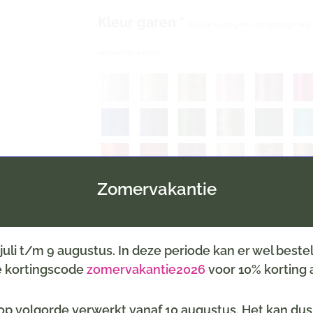
Kleur garen
*
Kies je voor geen borduring? Vul 
verplichte keuze.
Zomervakantie
Inpakservice
(selecteer een thema, b.v. geboort
6 juli t/m 9 augustus. In deze periode kan er wel best
de kortingscode
zomervakantie2026
voor 10% korting a
p volgorde verwerkt vanaf 10 augustus. Het kan dus z
Kaartje