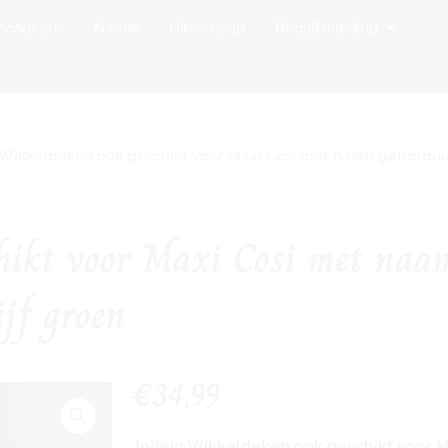
op Borduurstudio
Open Bedr
mcadeaus
Nieuw
Uitverkoop
Bedrijfskleding
 Wikkeldeken ook geschikt voor Maxi Cosi met naam geborduu
chikt voor Maxi Cosi met naa
ijf groen
€
34,99
Jollein Wikkeldeken ook geschikt voor M