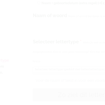
geborduurd
Naam + geboortedatum (extra regel)
[+€1
|
Naam of woord
Thema
Naam of woord borduren is m
Bear
Boucle
in
het
Selecteer lettertype
*
Wens je een ander
olijf
groen
mogelijkheden. Kies je voor geen borduring? Kies dan wel
aantal
rtype
keuze
eem
Selecteer lettertype (geduld met laden lettertype)
n.
Zo ziet dit lette