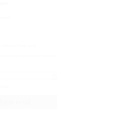
3,00]
eerprijs
 lettertype? Vraag naar de
 een lettertype want dat is een verplichte
rtype eruit