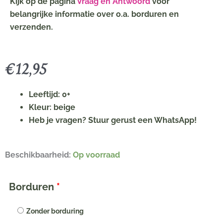
Kijk op de pagina
Vraag en Antwoord
voor
belangrijke informatie over o.a. borduren en
verzenden.
€
12,95
Leeftijd: 0+
Kleur: beige
Heb je vragen? Stuur gerust een WhatsApp!
Little
Beschikbaarheid:
Op voorraad
Dutch
Knuffeldoekje
Borduren
*
Newborn
Naturals
Zonder borduring
met