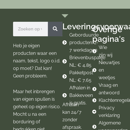
c
s
e
t
b
a
o
g
Leveringsvoorwa
Zoeken
Overige
o
r
k
a
Geborduurde
pagina's
m
producten: 2-
Heb je eigen
Wie
7 werkdagen
producten waar een
zijn wij
Brievenbuspakje
naam, tekst, logo o.i.d.
Nieuwtjes
NL: € 4,85
op moet? Dat kan!
en
Pakketpost
Geen probleem.
weetjes
NL: € 7,65
Vraag en
Afhalen in
Maar het inbrengen
antwoord
Bakkeveen
van eigen spullen is
Klachtenregel
is gratis.
Afhalen
geheel op eigen risico.
Privacy
kan 24/7
Mocht u na een
verklaring
zonder
borduring of
Algemene
afspraak.
bedrukken niet