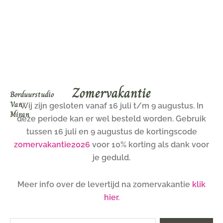
Ga
naar
de
inhoud
Zomervakantie
Borduurstudio
Van
Wij zijn gesloten vanaf 16 juli t/m 9 augustus. In
Miran
deze periode kan er wel besteld worden. Gebruik
tussen 16 juli en 9 augustus de kortingscode
zomervakantie2026
voor 10% korting als dank voor
je geduld.
Meer info over de levertijd na zomervakantie
klik
hier
.