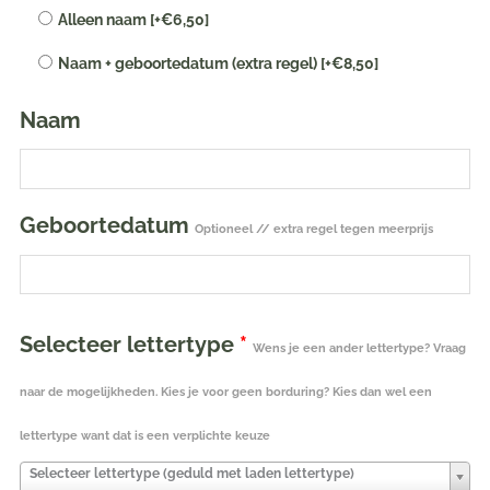
Alleen naam
[+€6,50]
naam
geborduurd
Naam + geboortedatum (extra regel)
[+€8,50]
|
beige
Naam
aantal
Geboortedatum
Optioneel // extra regel tegen meerprijs
Selecteer lettertype
*
Wens je een ander lettertype? Vraag
naar de mogelijkheden. Kies je voor geen borduring? Kies dan wel een
lettertype want dat is een verplichte keuze
Selecteer lettertype (geduld met laden lettertype)