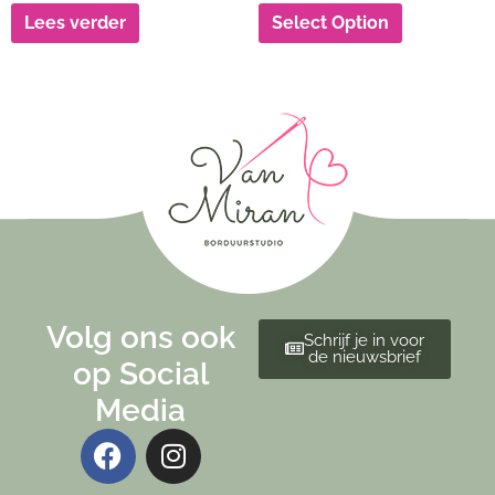
Lees verder
Select Option
Volg ons ook
Schrijf je in voor
de nieuwsbrief
op Social
Media
F
I
a
n