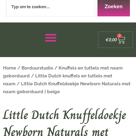
Zoeken
Zoeken
Winke
0
€
0,00
Home
/
Borduurstudio
/
Knuffels en tuttels met naam
geborduurd
/
Little Dutch knuffels en tuttels met
naam
/ Little Dutch Knuffeldoekje Newborn Naturals met
naam geborduurd | beige
Little Dutch Knuffeldoekje
Newborn Naturals met