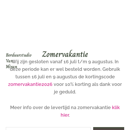
Ga
naar
de
inhoud
Zomervakantie
Borduurstudio
Van
Wij zijn gesloten vanaf 16 juli t/m 9 augustus. In
Miran
deze periode kan er wel besteld worden. Gebruik
tussen 16 juli en 9 augustus de kortingscode
zomervakantie2026
voor 10% korting als dank voor
je geduld.
Meer info over de levertijd na zomervakantie
klik
hier
.