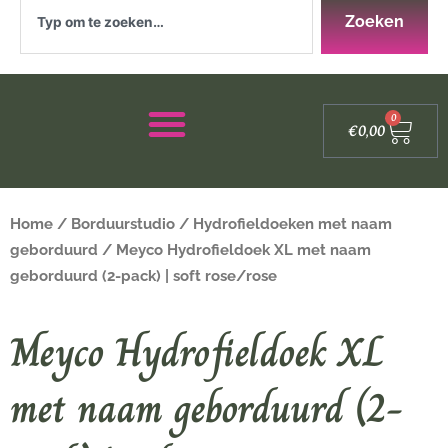
Zoeken
Zoeken
Winke
0
€
0,00
Home
/
Borduurstudio
/
Hydrofieldoeken met naam
geborduurd
/ Meyco Hydrofieldoek XL met naam
geborduurd (2-pack) | soft rose/rose
Meyco Hydrofieldoek XL
met naam geborduurd (2-