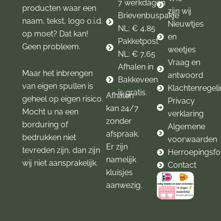
7 werkdagen
producten waar een
zijn wij
Brievenbuspakje
naam, tekst, logo o.i.d.
Nieuwtjes
NL: € 4,85
op moet? Dat kan!
en
Pakketpost
Geen probleem.
weetjes
NL: € 7,65
Vraag en
Afhalen in
Maar het inbrengen
antwoord
Bakkeveen
van eigen spullen is
Klachtenregel
is gratis.
Afhalen
geheel op eigen risico.
Privacy
kan 24/7
Mocht u na een
verklaring
zonder
borduring of
Algemene
afspraak.
bedrukken niet
voorwaarden
Er zijn
tevreden zijn, dan zijn
Herroepingsfo
namelijk
wij niet aansprakelijk.
Contact
kluisjes
aanwezig.