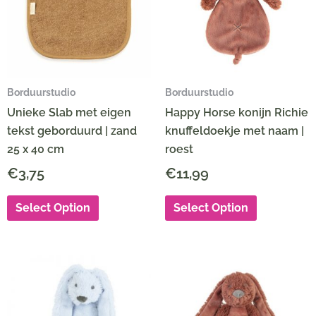
Borduurstudio
Borduurstudio
Unieke Slab met eigen
Happy Horse konijn Richie
tekst geborduurd | zand
knuffeldoekje met naam |
25 x 40 cm
roest
€
3,75
€
11,99
Select Option
Select Option