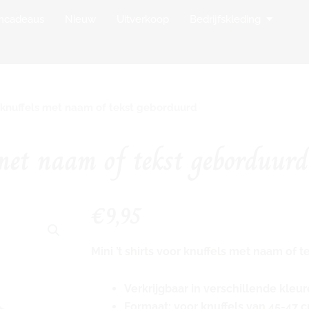
op Borduurstudio
Open Bedr
mcadeaus
Nieuw
Uitverkoop
Bedrijfskleding
or knuffels met naam of tekst geborduurd
 met naam of tekst geborduurd
€
9,95
Mini ’t shirts voor knuffels met naam of 
Verkrijgbaar in verschillende kleu
Formaat: voor knuffels van 45-47 