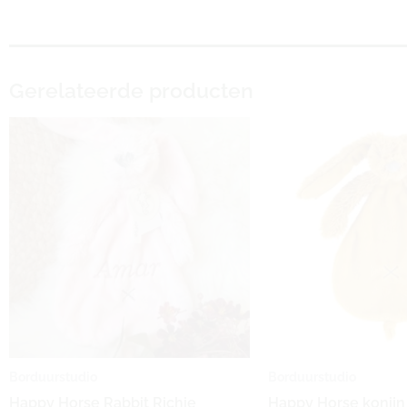
Gerelateerde producten
Oorspron
Hu
prijs
pri
was:
is:
€11,99.
€9,
Borduurstudio
Borduurstudio
Happy Horse Rabbit Richie
Happy Horse konijn