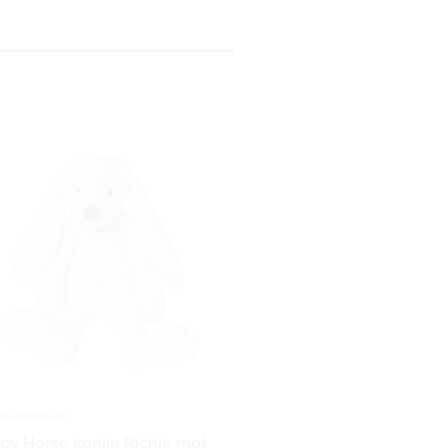
uurstudio
py Horse konijn Richie met