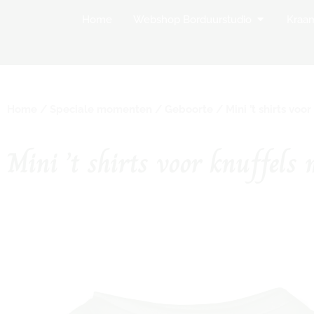
Open Websh
Home
Webshop Borduurstudio
Kraa
Home
/
Speciale momenten
/
Geboorte
/ Mini ’t shirts vo
Mini ’t shirts voor knuffels