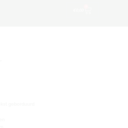
Winkelwagen
ijfskleding
0
€
0,00
tekst geborduurd
ren
cm