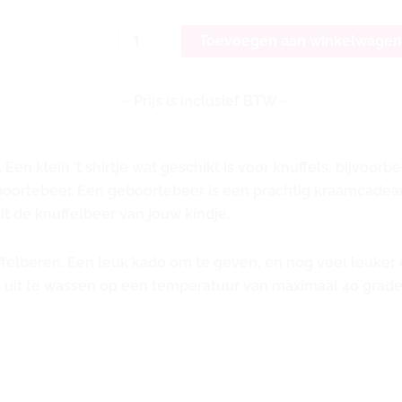
Toevoegen aan winkelwage
– Prijs is inclusief BTW –
. Een klein ’t shirtje wat geschikt is voor knuffels, bijvoo
boortebeer. Een geboortebeer is een prachtig kraamcadeau
dit de knuffelbeer van jouw kindje.
ffelberen.
Een leuk kado om te geven, en nog veel leuker o
uit te wassen op een temperatuur van maximaal 40 grade