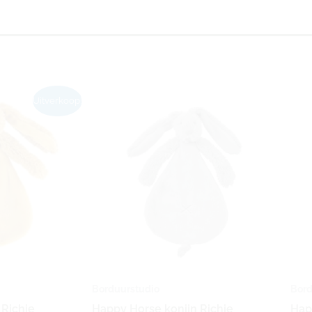
kelijke
idige
Uitverkoop!
js
99.
Borduurstudio
Bord
 Richie
Happy Horse konijn Richie
Hap