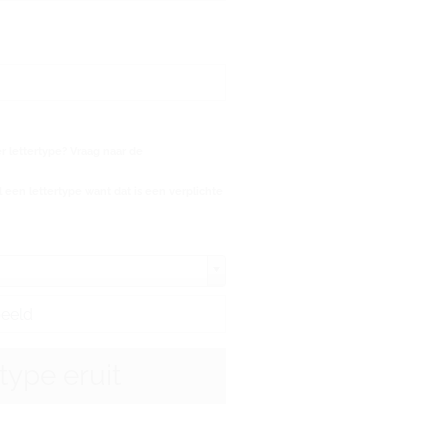
 lettertype? Vraag naar de
 een lettertype want dat is een verplichte
rtype eruit