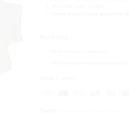
Materiaal: 100% katoen
Heb je vragen? Stuur gerust een 
Mini
Borduring
*
't
shirts
't Shirt met naam geborduurd
voor
t Shirt met naam en geboortedatum
[+€9,
knuffels
met
Kleur t-shirt
*
naam
of
tekst
geborduurd
aantal
Naam
*
Naam wat op het 't shirt komt te staan