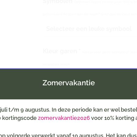
Symbolen
Optioneel tegen meerprijzen. Wilt u h
geborduurd hebben dan de naam? Geef dan de kleur aan b
Selecteer een leuke symbool
Kleur garen
*
Kies je voor geen borduring? Vul 
verplichte keuze.
Zomervakantie
6 juli t/m 9 augustus. In deze periode kan er wel best
de kortingscode
zomervakantie2026
voor 10% korting a
p volgorde verwerkt vanaf 10 augustus. Het kan dus z