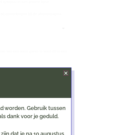
et symbool in een andere kleur
ij opmerkingen bij de afrekenpagina.
dan wel een kleur garen in want dit is een
eld worden. Gebruik tussen
ls dank voor je geduld.
ijn dat je na 10 augustus