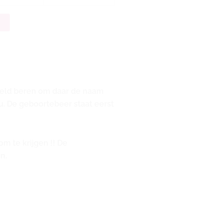
n
rbeeld beren om daar de naam
. De geboortebeer staat eerst
m te krijgen !!
De
n.