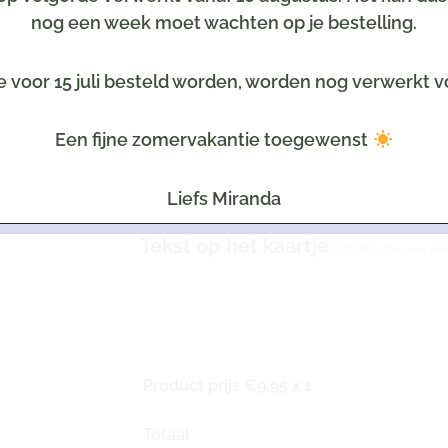
nog een week moet wachten op je bestelling.
Inpakservice
(selecteer een thema, b.v. geboort
e voor 15 juli besteld worden, worden nog verwerkt v
Kaartje
Een fijne zomervakantie toegewenst
Optioneel tegen meerprijs
Selecteer een leuke kaart
Liefs Miranda
Tekst op het kaartje
LET OP: Uiteraard all
Product prijs €
9,95
x 1
Totaal