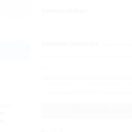
Geboortedatum
Selecteer lettertype
*
Wens je een ander
mogelijkheden. Kies je voor geen borduring? Kies dan wel
keuze
Selecteer lettertype (geduld met laden lettertype)
rtype
Zo ziet dit lette
eem
n.