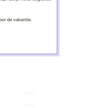
e jongen/meisje; kerst; sinterklaas)
oor de vakantie.
een als er een kaart geselecteerd is!
€
9,95
€
9,95