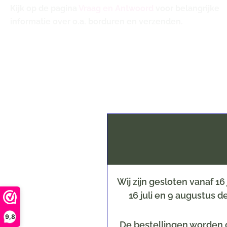
Kijk op de pagina
Vraag en Antwoord
voor belangrijke
informatie over o.a. borduren en verzenden.
Wij zijn gesloten vanaf 1
16 juli en 9 augustus 
9,8
De bestellingen worden o