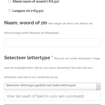
Alleen naam of woord
[+€6,50]
eigen
tekst
Langere zin
[+€9,50]
geborduurd
|
Naam, woord of zin
Hoe langer de tekst, hoe kleiner de
stone
pink
letters.(vraag anders Miranda via WhatsApp)
62-
68
aantal
Selecteer lettertype
*
Wens je een ander lettertype? Vraag
naar de mogelijkheden. Kies je voor geen borduring? Kies dan wel een
lettertype want dat is een verplichte keuze
Selecteer lettertype (geduld met laden lettertype)