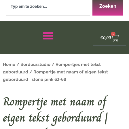
Zoeken
Zoeken
Winke
0
€
0,00
Home
/
Borduurstudio
/
Rompertjes met tekst
geborduurd
/ Rompertje met naam of eigen tekst
geborduurd | stone pink 62-68
Rompertje met naam of
eigen tekst geborduurd |