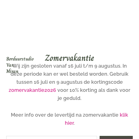
Ga
naar
de
inhoud
Zomervakantie
Borduurstudio
Van
Wij zijn gesloten vanaf 16 juli t/m 9 augustus. In
Miran
deze periode kan er wel besteld worden. Gebruik
tussen 16 juli en 9 augustus de kortingscode
zomervakantie2026
voor 10% korting als dank voor
je geduld.
Meer info over de levertijd na zomervakantie
klik
hier
.