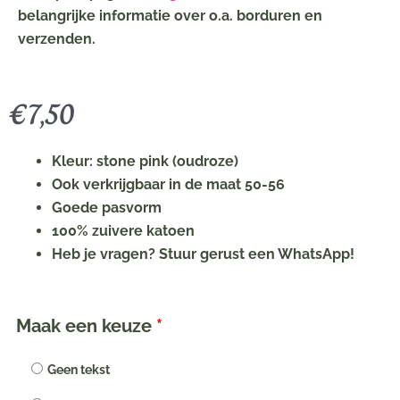
belangrijke informatie over o.a. borduren en
verzenden.
€
7,50
Kleur: stone pink (oudroze)
Ook verkrijgbaar in de maat 50-56
Goede pasvorm
100% zuivere katoen
Heb je vragen? Stuur gerust een WhatsApp!
Rompertje
Maak een keuze
*
met
naam
Geen tekst
of