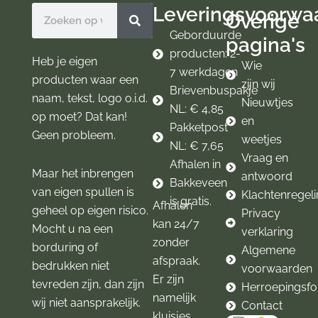
o
g
Leveringsvoorwa
Zoeken
Overige
o
r
k
a
Geborduurde
pagina's
m
producten: 2-
Heb je eigen
Wie
7 werkdagen
producten waar een
zijn wij
Brievenbuspakje
naam, tekst, logo o.i.d.
Nieuwtjes
NL: € 4,85
op moet? Dat kan!
en
Pakketpost
Geen probleem.
weetjes
NL: € 7,65
Vraag en
Afhalen in
Maar het inbrengen
antwoord
Bakkeveen
van eigen spullen is
Klachtenregel
is gratis.
Afhalen
geheel op eigen risico.
Privacy
kan 24/7
Mocht u na een
verklaring
zonder
borduring of
Algemene
afspraak.
bedrukken niet
voorwaarden
Er zijn
tevreden zijn, dan zijn
Herroepingsfo
namelijk
wij niet aansprakelijk.
Contact
kluisjes