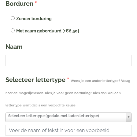
Silk
Borduren
*
blue
babymutsje
Zonder borduring
met
Met naam geborduurd
[+€6,50]
naam
geborduurd
Naam
in
de
maat
50-
Selecteer lettertype
*
56
Wens je een ander lettertype? Vraag
aantal
naar de mogelijkheden. Kies je voor geen borduring? Kies dan wel een
lettertype want dat is een verplichte keuze
Selecteer lettertype (geduld met laden lettertype)