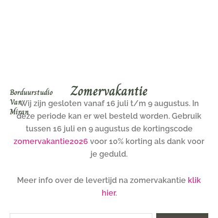
Ga
naar
de
inhoud
Zomervakantie
Borduurstudio
Van
Wij zijn gesloten vanaf 16 juli t/m 9 augustus. In
Miran
deze periode kan er wel besteld worden. Gebruik
tussen 16 juli en 9 augustus de kortingscode
zomervakantie2026
voor 10% korting als dank voor
je geduld.
Meer info over de levertijd na zomervakantie
klik
hier
.