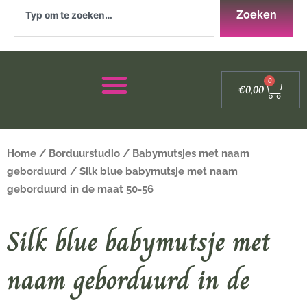
Zoeken
Zoeken
Winke
0
€
0,00
Home
/
Borduurstudio
/
Babymutsjes met naam
geborduurd
/ Silk blue babymutsje met naam
geborduurd in de maat 50-56
Silk blue babymutsje met
naam geborduurd in de