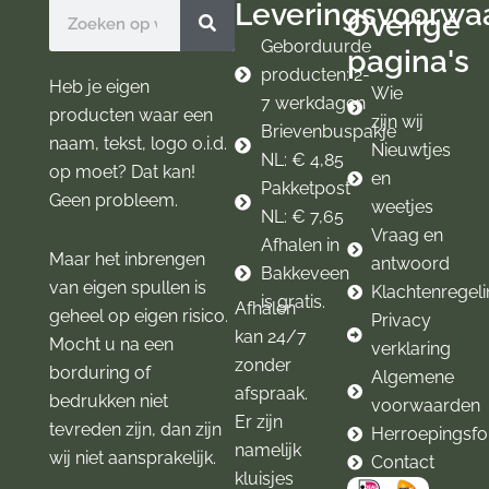
Leveringsvoorwa
Zoeken
Overige
o
r
k
a
Geborduurde
pagina's
m
producten: 2-
Heb je eigen
Wie
7 werkdagen
producten waar een
zijn wij
Brievenbuspakje
naam, tekst, logo o.i.d.
Nieuwtjes
NL: € 4,85
op moet? Dat kan!
en
Pakketpost
Geen probleem.
weetjes
NL: € 7,65
Vraag en
Afhalen in
Maar het inbrengen
antwoord
Bakkeveen
van eigen spullen is
Klachtenregel
is gratis.
Afhalen
geheel op eigen risico.
Privacy
kan 24/7
Mocht u na een
verklaring
zonder
borduring of
Algemene
afspraak.
bedrukken niet
voorwaarden
Er zijn
tevreden zijn, dan zijn
Herroepingsfo
namelijk
wij niet aansprakelijk.
Contact
kluisjes