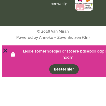
aanwezig.
© 2026 Van Miran
Powered by Anneke – Zevenhuizen (Gn)
Leuke zomerhoedjes of stoere baseball cap
naam
Bestel hier