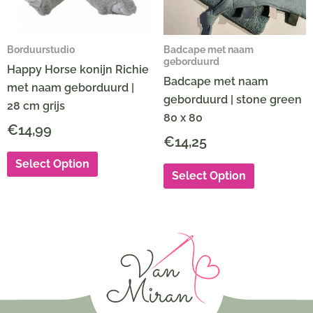
Borduurstudio
Badcape met naam
geborduurd
Happy Horse konijn Richie
Badcape met naam
met naam geborduurd |
geborduurd | stone green
28 cm grijs
80 x 80
€
14,99
€
14,25
Select Option
Select Option