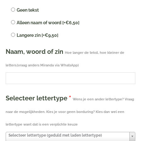
tekst
Geen tekst
geborduurd
Alleen naam of woord
[+€6,50]
|
wit
Langere zin
[+€9,50]
25
x
Naam, woord of zin
Hoe langer de tekst, hoe kleiner de
40
cm
letters.(vraag anders Miranda via WhatsApp)
aantal
Selecteer lettertype
*
Wens je een ander lettertype? Vraag
naar de mogelijkheden. Kies je voor geen borduring? Kies dan wel een
lettertype want dat is een verplichte keuze
Selecteer lettertype (geduld met laden lettertype)