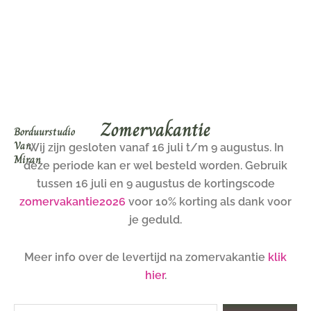
Ga
naar
de
inhoud
Zomervakantie
Borduurstudio
Van
Wij zijn gesloten vanaf 16 juli t/m 9 augustus. In
Miran
deze periode kan er wel besteld worden. Gebruik
tussen 16 juli en 9 augustus de kortingscode
zomervakantie2026
voor 10% korting als dank voor
je geduld.
Meer info over de levertijd na zomervakantie
klik
hier
.