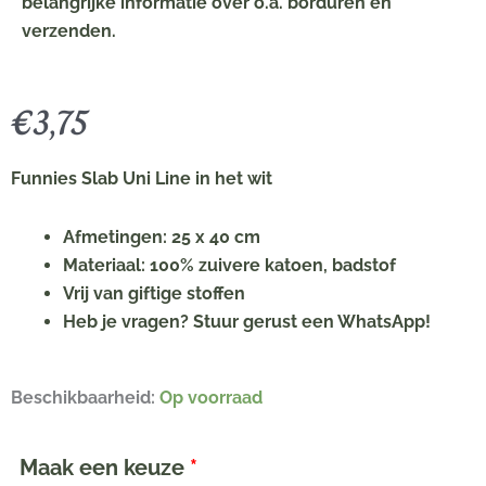
belangrijke informatie over o.a. borduren en
verzenden.
€
3,75
Funnies Slab Uni Line in het wit
Afmetingen: 25 x 40 cm
Materiaal: 100% zuivere katoen, badstof
Vrij van giftige stoffen
Heb je vragen? Stuur gerust een WhatsApp!
Unieke
Beschikbaarheid:
Op voorraad
Slab
met
Maak een keuze
*
eigen