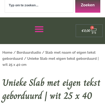
Zoeken
Zoeken
Winke
0
€
0,00
Home
/
Borduurstudio
/
Slab met naam of eigen tekst
geborduurd
/ Unieke Slab met eigen tekst geborduurd |
wit 25 x 40 cm
Unieke Slab met eigen tekst
geborduurd | wit 25 x 40