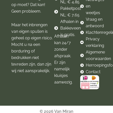
NL: € 4,85
op moet? Dat kan!
en
Pakketpost
Geen probleem.
weetjes
NL: € 7,65
Vraag en
Afhalen in
Maar het inbrengen
antwoord
Bakkeveen
van eigen spullen is
Klachtenregel
is gratis.
Afhalen
geheel op eigen risico.
Privacy
kan 24/7
Mocht u na een
verklaring
zonder
borduring of
Algemene
afspraak.
bedrukken niet
voorwaarden
Er zijn
tevreden zijn, dan zijn
Herroepingsfo
namelijk
wij niet aansprakelijk.
Contact
kluisjes
aanwezig.
© 2026 Van Miran