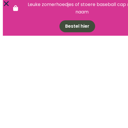
Leuke zomerhoedjes of stoere baseball cap
naam
Bestel hier