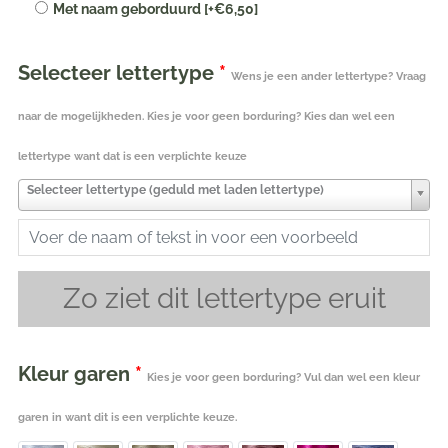
Met naam geborduurd
[+€6,50]
Funnies
met
Selecteer lettertype
*
naam
Wens je een ander lettertype? Vraag
geborduurd
naar de mogelijkheden. Kies je voor geen borduring? Kies dan wel een
aantal
lettertype want dat is een verplichte keuze
Selecteer lettertype (geduld met laden lettertype)
Zo ziet dit lettertype eruit
Kleur garen
*
Kies je voor geen borduring? Vul dan wel een kleur
garen in want dit is een verplichte keuze.