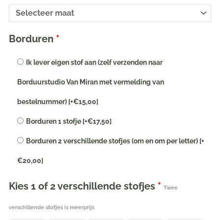
naam
of
woord
Borduren
*
in
stof
Ik lever eigen stof aan (zelf verzenden naar
geborduurd
Borduurstudio Van Miran met vermelding van
voor
kinderen
bestelnummer)
[+€15,00]
|
Borduren 1 stofje
[+€17,50]
oud
groen
Borduren 2 verschillende stofjes (om en om per letter)
[+
aantal
€20,00]
Kies 1 of 2 verschillende stofjes
*
Twee
verschillende stofjes is meerprijs