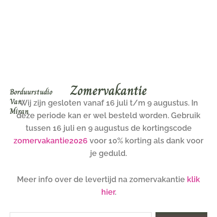
Ga
naar
de
inhoud
Zomervakantie
Borduurstudio
Van
Wij zijn gesloten vanaf 16 juli t/m 9 augustus. In
Miran
deze periode kan er wel besteld worden. Gebruik
tussen 16 juli en 9 augustus de kortingscode
zomervakantie2026
voor 10% korting als dank voor
je geduld.
Meer info over de levertijd na zomervakantie
klik
hier
.