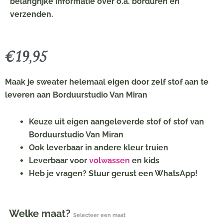
belangrijke informatie over o.a. borduren en
verzenden.
€
19,95
Maak je sweater helemaal eigen door zelf stof aan te
leveren aan Borduurstudio Van Miran
Keuze uit eigen aangeleverde stof of stof van
Borduurstudio Van Miran
Ook leverbaar in andere kleur truien
Leverbaar voor
volwassen
en kids
Heb je vragen? Stuur gerust een WhatsApp!
Sweater
Welke maat?
Selecteer een maat
met