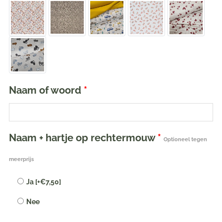
Naam of woord
*
Naam + hartje op rechtermouw
*
Optioneel tegen
meerprijs
Ja
[+€7,50]
Nee