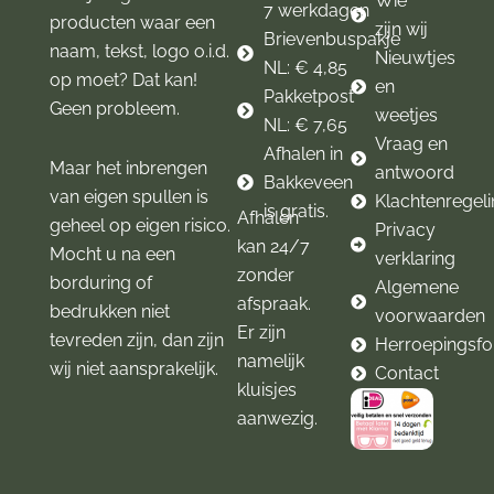
Wie
7 werkdagen
producten waar een
zijn wij
Brievenbuspakje
naam, tekst, logo o.i.d.
Nieuwtjes
NL: € 4,85
op moet? Dat kan!
en
Pakketpost
Geen probleem.
weetjes
NL: € 7,65
Vraag en
Afhalen in
Maar het inbrengen
antwoord
Bakkeveen
van eigen spullen is
Klachtenregel
is gratis.
Afhalen
geheel op eigen risico.
Privacy
kan 24/7
Mocht u na een
verklaring
zonder
borduring of
Algemene
afspraak.
bedrukken niet
voorwaarden
Er zijn
tevreden zijn, dan zijn
Herroepingsfo
namelijk
wij niet aansprakelijk.
Contact
kluisjes
aanwezig.