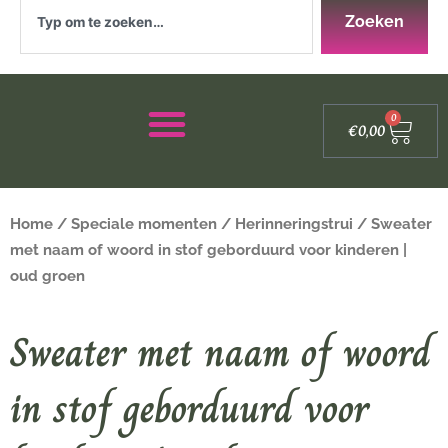
Zoeken
Zoeken
Winke
0
€
0,00
Home
/
Speciale momenten
/
Herinneringstrui
/ Sweater
met naam of woord in stof geborduurd voor kinderen |
oud groen
Sweater met naam of woord
in stof geborduurd voor