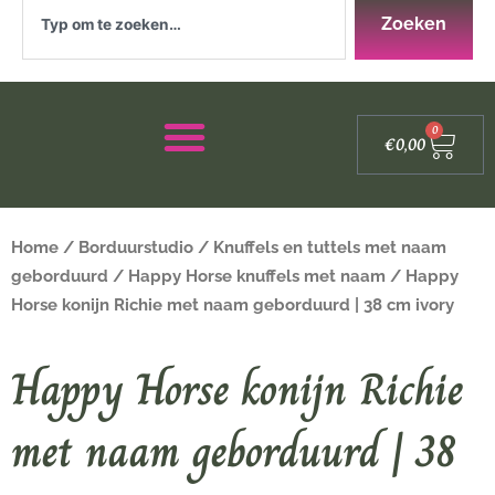
Zoeken
Zoeken
Winke
0
€
0,00
Home
/
Borduurstudio
/
Knuffels en tuttels met naam
geborduurd
/
Happy Horse knuffels met naam
/ Happy
Horse konijn Richie met naam geborduurd | 38 cm ivory
Happy Horse konijn Richie
met naam geborduurd | 38