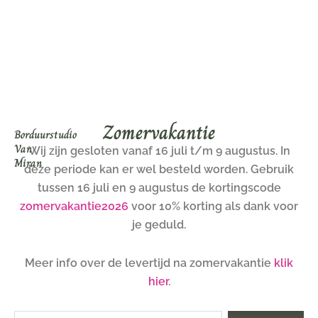
Ga
naar
de
inhoud
Zomervakantie
Borduurstudio
Van
Wij zijn gesloten vanaf 16 juli t/m 9 augustus. In
Miran
deze periode kan er wel besteld worden. Gebruik
tussen 16 juli en 9 augustus de kortingscode
zomervakantie2026
voor 10% korting als dank voor
je geduld.
Meer info over de levertijd na zomervakantie
klik
hier
.