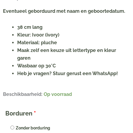
Eventueel geborduurd met naam en geboortedatum.
38 cm lang
Kleur: Ivoor (ivory)
Materiaal: pluche
Maak zelf een keuze uit lettertype en kleur
garen
Wasbaar op 30°C
Heb je vragen? Stuur gerust een WhatsApp!
Happy
Beschikbaarheid:
Op voorraad
Horse
konijn
Borduren
*
Richie
met
Zonder borduring
naam