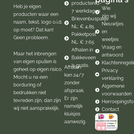
m
producten: 2-
Heb je eigen
Wie
7 werkdagen
producten waar een
zijn wij
Brievenbuspakje
naam, tekst, logo o.i.d.
Nieuwtjes
NL: € 4,85
op moet? Dat kan!
en
Pakketpost
Geen probleem.
weetjes
NL: € 7,65
Vraag en
Afhalen in
Maar het inbrengen
antwoord
Bakkeveen
van eigen spullen is
Klachtenregel
is gratis.
Afhalen
geheel op eigen risico.
Privacy
kan 24/7
Mocht u na een
verklaring
zonder
borduring of
Algemene
afspraak.
bedrukken niet
voorwaarden
Er zijn
tevreden zijn, dan zijn
Herroepingsfo
namelijk
wij niet aansprakelijk.
Contact
kluisjes
aanwezig.