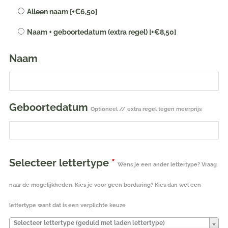
Alleen naam
[+€6,50]
geborduurd
|
Naam + geboortedatum (extra regel)
[+€8,50]
38
cm
Naam
ivory
aantal
Geboortedatum
Optioneel // extra regel tegen meerprijs
Selecteer lettertype
*
Wens je een ander lettertype? Vraag
naar de mogelijkheden. Kies je voor geen borduring? Kies dan wel een
lettertype want dat is een verplichte keuze
Selecteer lettertype (geduld met laden lettertype)