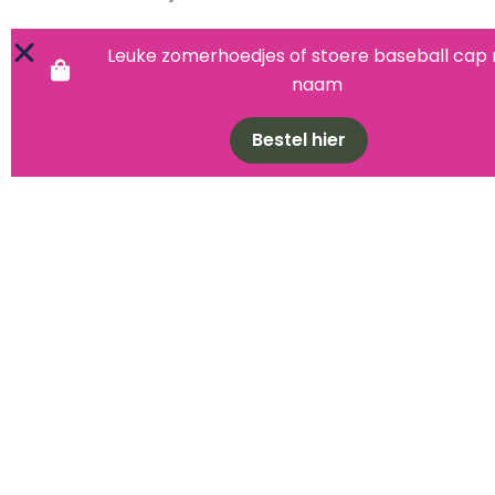
Leuke zomerhoedjes of stoere baseball cap
naam
Bestel hier