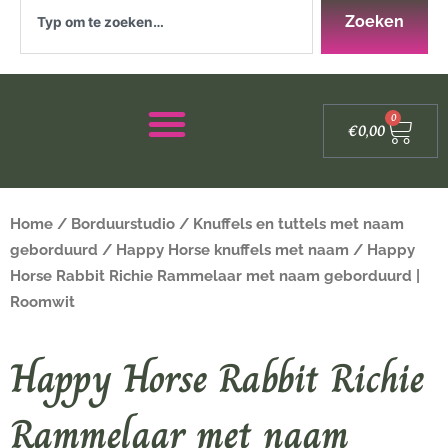
Zoeken
Zoeken
Winke
0
€
0,00
Home
/
Borduurstudio
/
Knuffels en tuttels met naam
geborduurd
/
Happy Horse knuffels met naam
/ Happy
Horse Rabbit Richie Rammelaar met naam geborduurd |
Roomwit
Happy Horse Rabbit Richie
Rammelaar met naam