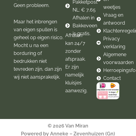
Pakketpost
Geen probleem.
weetjes
NL: € 7,65
Vraag en
Afhalen in
Maar het inbrengen
antwoord
Bakkeveen
van eigen spullen is
Klachtenregel
is gratis.
Afhalen
geheel op eigen risico.
Privacy
kan 24/7
Mocht u na een
verklaring
zonder
borduring of
Algemene
afspraak.
bedrukken niet
voorwaarden
Er zijn
tevreden zijn, dan zijn
Herroepingsfo
namelijk
wij niet aansprakelijk.
Contact
kluisjes
aanwezig.
© 2026 Van Miran
Powered by Anneke – Zevenhuizen (Gn)