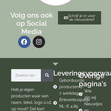
Volg ons ook
Schrijf je in voor
de nieuwsbrief
op Social
Media
F
I
a
n
c
s
e
t
b
a
o
g
Leveringsvoorwa
Zoeken
Overige
o
r
k
a
Geborduurde
pagina's
m
producten: 2-
Heb je eigen
Wie
7 werkdagen
producten waar een
zijn wij
Brievenbuspakje
naam, tekst, logo o.i.d.
Nieuwtjes
NL: € 4,85
op moet? Dat kan!
en