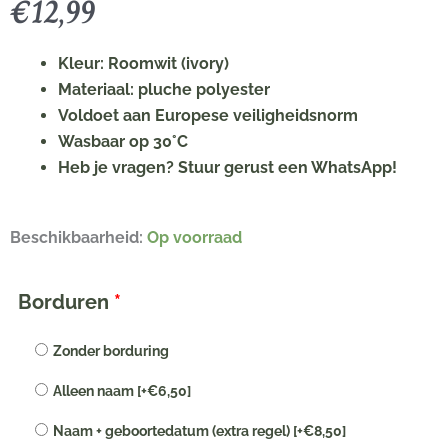
€
12,99
Kleur: Roomwit (ivory)
Materiaal: pluche polyester
Voldoet aan Europese veiligheidsnorm
Wasbaar op 30°C
Heb je vragen? Stuur gerust een WhatsApp!
Happy
Beschikbaarheid:
Op voorraad
Horse
Rabbit
Borduren
*
Richie
Rammelaar
Zonder borduring
met
Alleen naam
[+€6,50]
naam
geborduurd
Naam + geboortedatum (extra regel)
[+€8,50]
|