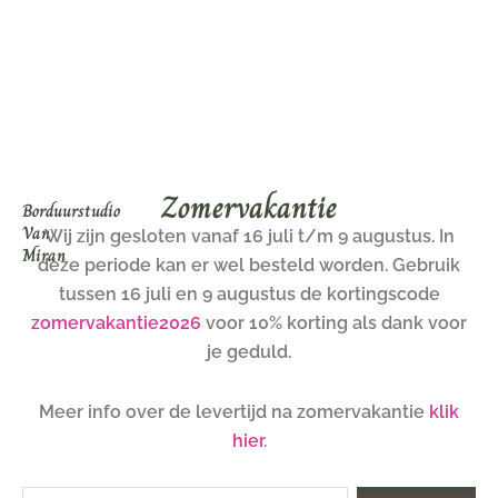
Ga
naar
de
inhoud
Zomervakantie
Borduurstudio
Van
Wij zijn gesloten vanaf 16 juli t/m 9 augustus. In
Miran
deze periode kan er wel besteld worden. Gebruik
tussen 16 juli en 9 augustus de kortingscode
zomervakantie2026
voor 10% korting als dank voor
je geduld.
Meer info over de levertijd na zomervakantie
klik
hier
.