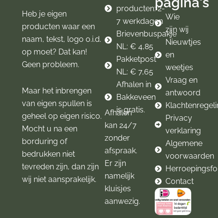
pagina's
m
producten: 2-
Heb je eigen
Wie
7 werkdagen
producten waar een
zijn wij
Brievenbuspakje
naam, tekst, logo o.i.d.
Nieuwtjes
NL: € 4,85
op moet? Dat kan!
en
Pakketpost
Geen probleem.
weetjes
NL: € 7,65
Vraag en
Afhalen in
Maar het inbrengen
antwoord
Bakkeveen
van eigen spullen is
Klachtenregel
is gratis.
Afhalen
geheel op eigen risico.
Privacy
kan 24/7
Mocht u na een
verklaring
zonder
borduring of
Algemene
afspraak.
bedrukken niet
voorwaarden
Er zijn
tevreden zijn, dan zijn
Herroepingsfo
namelijk
wij niet aansprakelijk.
Contact
kluisjes
aanwezig.