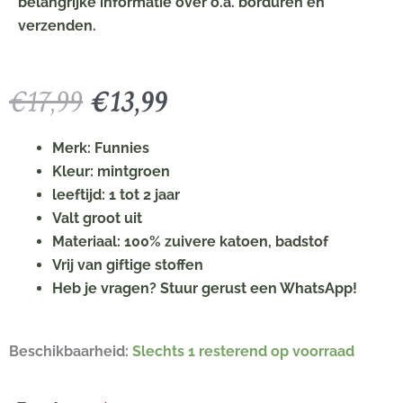
belangrijke informatie over o.a. borduren en
verzenden.
Oorspronkelijke
Huidige
€
17,99
€
13,99
prijs
prijs
was:
is:
Merk: Funnies
€17,99.
€13,99.
Kleur: mintgroen
leeftijd: 1 tot 2 jaar
Valt groot uit
Materiaal: 100% zuivere katoen, badstof
Vrij van giftige stoffen
Heb je vragen? Stuur gerust een WhatsApp!
Mintgroen
Beschikbaarheid:
Slechts 1 resterend op voorraad
badjasje
met