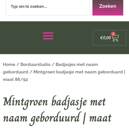
Zoeken
Zoeken
Winke
0
€
0,00
Home
/
Borduurstudio
/
Badjasjes met naam
geborduurd
/ Mintgroen badjasje met naam geborduurd |
maat 86/92
Mintgroen badjasje met
naam geborduurd | maat