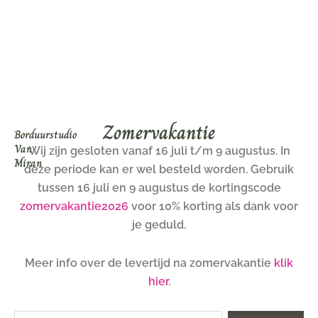
Ga
naar
de
inhoud
Zomervakantie
Borduurstudio
Van
Wij zijn gesloten vanaf 16 juli t/m 9 augustus. In
Miran
deze periode kan er wel besteld worden. Gebruik
tussen 16 juli en 9 augustus de kortingscode
zomervakantie2026
voor 10% korting als dank voor
je geduld.
Meer info over de levertijd na zomervakantie
klik
hier
.