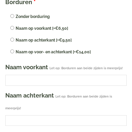
Borduren
*
naam
geborduurd
Zonder borduring
|
Naam op voorkant
[+€6,50]
maat
86/92
Naam op achterkant
[+€9,50]
aantal
Naam op voor- en achterkant
[+€14,00]
Naam voorkant
Let op: Borduren aan beide zijden is meerprijs!
Naam achterkant
Let op: Borduren aan beide zijden is
meerprijs!