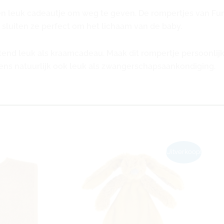
n leuk cadeautje om weg te geven. De rompertjes van Fun
 sluiten ze perfect om het lichaam van de baby.
end leuk als kraamcadeau. Maak dit rompertje persoonlijk
vens natuurlijk ook leuk als zwangerschapsaankondiging.
Oorspronkelijke
Huidige
Uitverkoop!
prijs
prijs
was:
is:
€11,99.
€9,99.