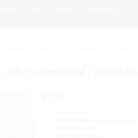
op Borduurstudio
Open Bedr
mcadeaus
Nieuw
Uitverkoop
Bedrijfskleding
/ Rompertje met naam of eigen tekst geborduurd | crème 62
 tekst geborduurd | crème 6
€
7,50
Kleur: crème
Ook verkrijgbaar in de maat 50-56
Goede pasvorm
100% zuivere katoen