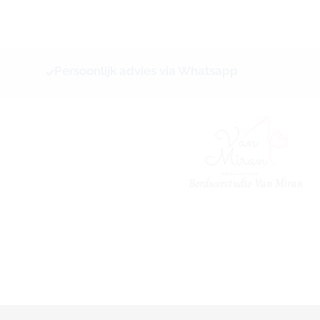
Ga
naar
de
inhoud
Persoonlijk advies via Whatsapp
Borduurstudio Van Miran