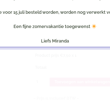
Selecteer een leuke kaart
e voor 15 juli besteld worden, worden nog verwerkt v
Tekst op het kaartje
LET OP: Uiteraard all
Een fijne zomervakantie toegewenst
Liefs Miranda
Product prijs €
7,50
x 1
Totaal
Toevoegen aan winkelwage
– Prijs is inclusief BTW –