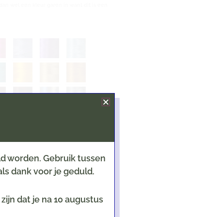
dan wel een kleur garen in want dit is een
eld worden. Gebruik tussen
e jongen/meisje; kerst; sinterklaas)
ls dank voor je geduld.
ijn dat je na 10 augustus