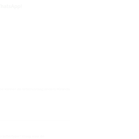
WhatsApp!
oe kleiner de letters.(vraag anders Miranda
 lettertype? Vraag naar de