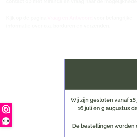
contact op met Miranda en vraag naar de mogelijkhede
Kijk op de pagina
Vraag en Antwoord
voor belangrijke
informatie over o.a. borduren en verzenden.
Wij zijn gesloten vanaf 1
16 juli en 9 augustus 
9,8
De bestellingen worden o