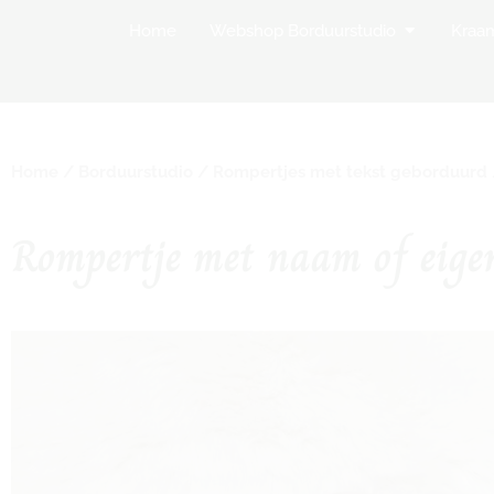
Open Websh
Home
Webshop Borduurstudio
Kraa
Home
/
Borduurstudio
/
Rompertjes met tekst geborduurd
Rompertje met naam of eigen