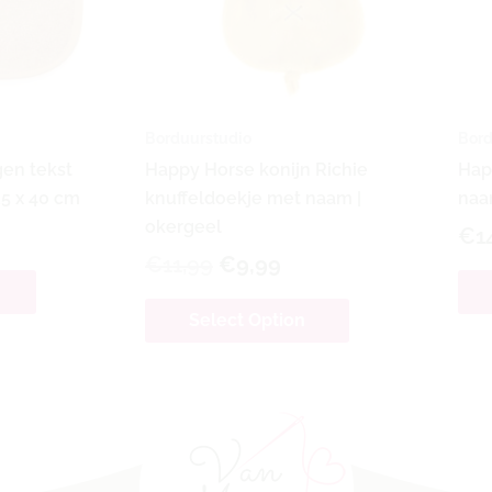
Borduurstudio
Bord
gen tekst
Happy Horse konijn Richie
Hap
25 x 40 cm
knuffeldoekje met naam |
naa
okergeel
€
1
€
11,99
€
9,99
Select Option