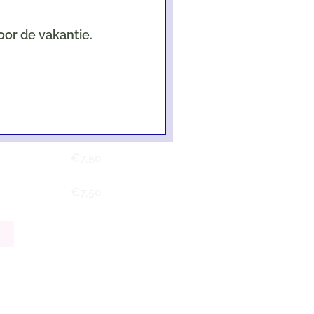
oor de vakantie.
een als er een kaart geselecteerd is!
€
7,50
€
7,50
n