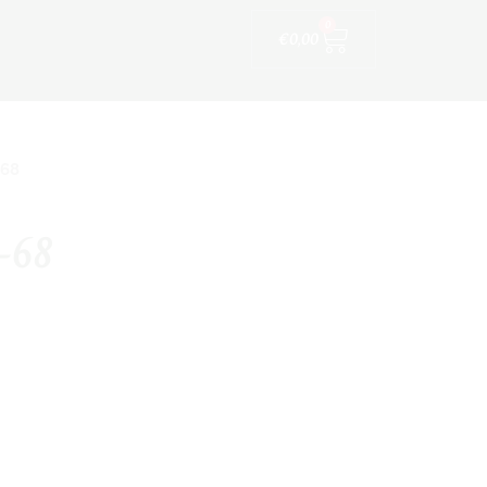
Winkelwagen
ijfskleding
0
€
0,00
-68
2-68