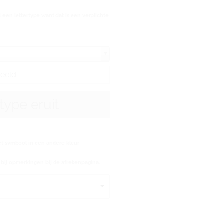
 een lettertype want dat is een verplichte
rtype eruit
et symbool in een andere kleur
ij opmerkingen bij de afrekenpagina.