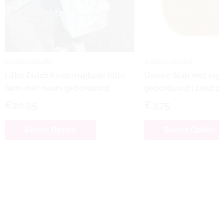
Borduurstudio
Borduurstudio
Little Dutch kinderrugtasje little
Unieke Slab met ei
farm met naam geborduurd
geborduurd | zand 
€
20,95
€
3,75
Select Option
Select Option