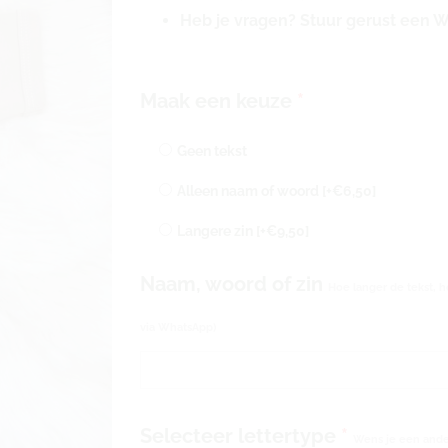
Heb je vragen? Stuur gerust een 
Rompertje
Maak een keuze
*
met
naam
Geen tekst
of
Alleen naam of woord
[+€6,50]
eigen
tekst
Langere zin
[+€9,50]
geborduurd
|
Naam, woord of zin
Hoe langer de tekst, h
crème
62-
via WhatsApp)
68
aantal
Selecteer lettertype
*
Wens je een ander