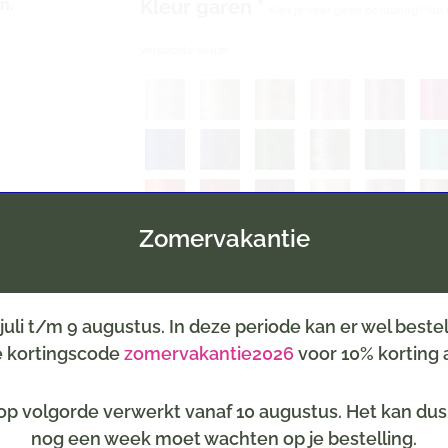
n.
Kleur garen
*
Kies je voor geen borduring? Vul 
verplichte keuze.
Zomervakantie
Inpakservice
6 juli t/m 9 augustus. In deze periode kan er wel best
(selecteer een thema, b.v. geboort
de kortingscode
zomervakantie2026
voor 10% korting a
p volgorde verwerkt vanaf 10 augustus. Het kan dus z
Kaartje
Optioneel tegen meerprijs
nog een week moet wachten op je bestelling.